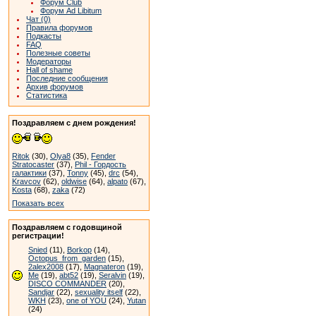
Форум Club
Форум Ad Libitum
Чат (0)
Правила форумов
Подкасты
FAQ
Полезные советы
Модераторы
Hall of shame
Последние сообщения
Архив форумов
Статистика
Поздравляем с днем рождения!
Ritok
(30),
Olya8
(35),
Fender
Stratocaster
(37),
Phil - Гордость
галактики
(37),
Tonny
(45),
drc
(54),
Kravcov
(62),
oldwise
(64),
alpato
(67),
Kosta
(68),
zaka
(72)
Показать всех
Поздравляем с годовщиной
регистрации!
Snied
(11),
Borkop
(14),
Octopus_from_garden
(15),
2alex2008
(17),
Magnateron
(19),
Me
(19),
abt52
(19),
Seralvin
(19),
DISCO COMMANDER
(20),
Sandjar
(22),
sexuality itself
(22),
WKH
(23),
one of YOU
(24),
Yutan
(24)