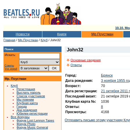
10.10. Мо
Новости
Книги
Мр.Поустман
Главная
/
Мр.Поустман
/
Клуб
/ John32
John32
Поиск
Искать:
Основные сведения
Ответы
Советы
Vox populi
Город:
Брянск
Мр. Поустман
Дата рождения:
3 ноября 1955 го
Возраст:
70
Клуб
Регистрация
Дата регистрации:
21 октября 2011 
Выслать пароль
Последний визит:
21 октября 2019 
Список участников
Мы помним
Клубная карта №:
1036
Клубная карта
Ответы:
8
Города
Дни рождения
Просмотры:
4168
Юбилеи регистрации
Все форумы
Отправить письмо этому участнику Клу
Форум Lost Lennon Tapes
Форум Photo
Форум Music General