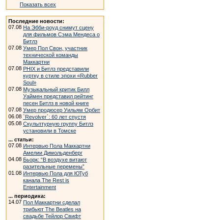
Показать всех
Последние новости:
07.08
На Эбби-роуд снимут сцену
для фильмов Сэма Мендеса о
Битлз
07.08
Умер Пол Свон, участник
технической команды
Маккартни
07.08
PHIX и Битлз представили
куртку в стиле эпохи «Rubber
Soul»
07.08
Музыкальный критик Билл
Уаймен представил рейтинг
песен Битлз в новой книге
07.08
Умер продюсер Уильям Орбит
06.08
`Revolver`: 60 лет спустя
05.08
Скульптурную группу Битлз
установили в Томске
... статьи:
07.08
Интервью Пола Маккартни
Амелии Димольденберг
04.08
Бьорк: “В воздухе витают
разительные перемены”
01.08
Интервью Пола для ЮТуб
канала The Rest is
Entertainment
... периодика:
14.07
Пол Маккартни сделал
трибьют The Beatles на
свадьбе Тейлор Свифт