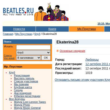
10.10. Мо
Новости
Книги
Мр.Поустман
Главная
/
Мр.Поустман
/
Клуб
/ Ekaterina28
Ekaterina28
Поиск
Искать:
Основные сведения
Советы
Vox populi
Город:
Люберцы
Дата регистрации:
12 октября 2011 
Мр. Поустман
Последний визит:
12 октября 2011 
Клуб
Просмотры:
1019
Регистрация
Выслать пароль
Отправить письмо этому участнику Клу
Список участников
Мы помним
Клубная карта
Города
Дни рождения
Юбилеи регистрации
Все форумы
Форум Lost Lennon Tapes
Форум Photo
Форум Music General