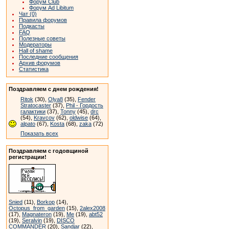
Форум Club
Форум Ad Libitum
Чат (0)
Правила форумов
Подкасты
FAQ
Полезные советы
Модераторы
Hall of shame
Последние сообщения
Архив форумов
Статистика
Поздравляем с днем рождения!
Ritok
(30),
Olya8
(35),
Fender
Stratocaster
(37),
Phil - Гордость
галактики
(37),
Tonny
(45),
drc
(54),
Kravcov
(62),
oldwise
(64),
alpato
(67),
Kosta
(68),
zaka
(72)
Показать всех
Поздравляем с годовщиной
регистрации!
Snied
(11),
Borkop
(14),
Octopus_from_garden
(15),
2alex2008
(17),
Magnateron
(19),
Me
(19),
abt52
(19),
Seralvin
(19),
DISCO
COMMANDER
(20),
Sandjar
(22),