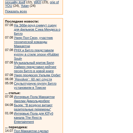
sexuality itself
(22),
WKH
(23),
one of
YOU
(24),
Yutan
(24)
Показать всех
Последние новости:
07.08
На Эбби-роуд снимут сцену
для фильмов Сэма Мендеса о
Битлз
07.08
Умер Пол Свон, участник
технической команды
Маккартни
07.08
PHIX и Битлз представили
куртку в стиле эпохи «Rubber
Soul»
07.08
Музыкальный критик Билл
Уаймен представил рейтинг
песен Битлз в новой книге
07.08
Умер продюсер Уильям Орбит
06.08
`Revolver`: 60 лет спустя
05.08
Скульптурную группу Битлз
установили в Томске
... статьи:
07.08
Интервью Пола Маккартни
Амелии Димольденберг
04.08
Бьорк: “В воздухе витают
разительные перемены”
01.08
Интервью Пола для ЮТуб
канала The Rest is
Entertainment
... периодика:
14.07
Пол Маккартни сделал