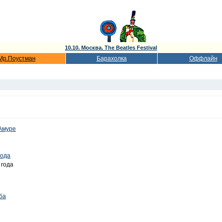
10.10. Москва. The Beatles Festival
Мр.Поустман
Барахолка
Оффлайн
Амуре
года
 года
ба