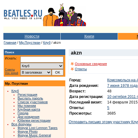
Новости
Книги
Главная
/
Мр.Поустман
/
Клуб
/ akzn
akzn
Поиск
Искать:
Основные сведения
Ответы
Советы
Vox populi
Город:
Комсомольск-на-
Мр. Поустман
Дата рождения:
7 июня 1978 года
Возраст:
48
Клуб
Регистрация
Дата регистрации:
10 октября 2011 
Выслать пароль
Последний визит:
14 февраля 2015
Список участников
Мы помним
Ответы:
5
Клубная карта
Просмотры:
3685
Города
Дни рождения
Юбилеи регистрации
Отправить письмо этому участнику Клу
Все форумы
Форум Lost Lennon Tapes
Форум Photo
Форум Music General