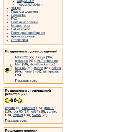
Форум Club
Форум Ad Libitum
Чат (0)
Правила форумов
Подкасты
FAQ
Полезные советы
Модераторы
Hall of shame
Последние сообщения
Архив форумов
Статистика
Поздравляем с днем рождения!
Mikich22
(27),
Lesya
(36),
gniknuss
(41),
Mr.Tambourine
Man
(50),
Rick&Backer
(50),
Max 66
(60),
nabon
(64),
nolans
(64),
monter7
(66),
ganapataja
(75)
Показать всех
Поздравляем с годовщиной
регистрации!
egoktis
(5),
Superkot
(15),
igrok99
(16),
Igor 63
(17),
od74
(18),
уоллес
(18),
Impaler
(20),
akash
(23)
Показать всех
Последние новости: