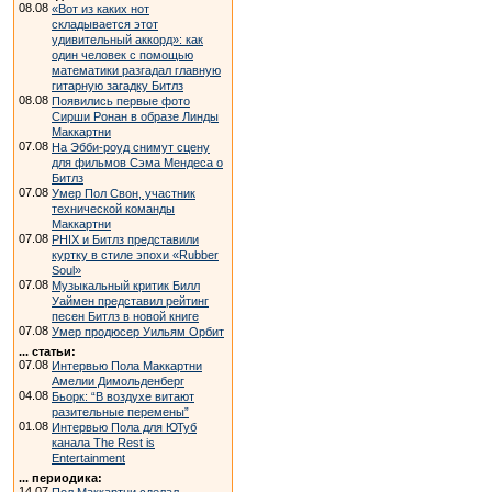
08.08
«Вот из каких нот
складывается этот
удивительный аккорд»: как
один человек с помощью
математики разгадал главную
гитарную загадку Битлз
08.08
Появились первые фото
Сирши Ронан в образе Линды
Маккартни
07.08
На Эбби-роуд снимут сцену
для фильмов Сэма Мендеса о
Битлз
07.08
Умер Пол Свон, участник
технической команды
Маккартни
07.08
PHIX и Битлз представили
куртку в стиле эпохи «Rubber
Soul»
07.08
Музыкальный критик Билл
Уаймен представил рейтинг
песен Битлз в новой книге
07.08
Умер продюсер Уильям Орбит
... статьи:
07.08
Интервью Пола Маккартни
Амелии Димольденберг
04.08
Бьорк: “В воздухе витают
разительные перемены”
01.08
Интервью Пола для ЮТуб
канала The Rest is
Entertainment
... периодика:
14.07