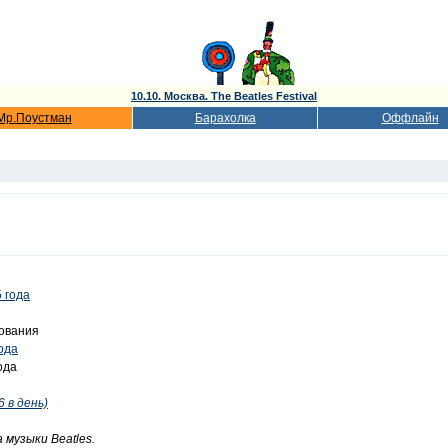
10.10. Москва. The Beatles Festival
Мр.Поустман
Барахолка
Оффлайн
 года
ования
ода
ода
6 в день)
музыки Beatles.