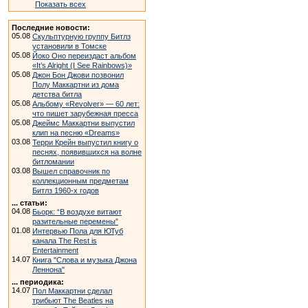
Показать всех
Последние новости:
05.08
Скульптурную группу Битлз
установили в Томске
05.08
Йоко Оно переиздаст альбом
«It’s Alright (I See Rainbows)»
05.08
Джон Бон Джови позвонил
Полу Маккартни из дома
детства битла
05.08
Альбому «Revolver» — 60 лет:
что пишет зарубежная пресса
05.08
Джеймс Маккартни выпустил
клип на песню «Dreams»
03.08
Терри Крейн выпустил книгу о
песнях, появившихся на волне
битломании
03.08
Вышел справочник по
коллекционным предметам
Битлз 1960-х годов
... статьи:
04.08
Бьорк: “В воздухе витают
разительные перемены”
01.08
Интервью Пола для ЮТуб
канала The Rest is
Entertainment
14.07
Книга "Слова и музыка Джона
Леннона"
... периодика:
14.07
Пол Маккартни сделал
трибьют The Beatles на