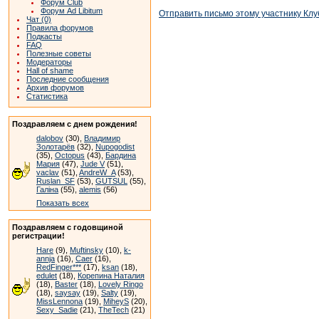
Форум Club
Форум Ad Libitum
Отправить письмо этому участнику Клу
Чат (0)
Правила форумов
Подкасты
FAQ
Полезные советы
Модераторы
Hall of shame
Последние сообщения
Архив форумов
Статистика
Поздравляем с днем рождения!
dalobov
(30),
Владимир
Золотарёв
(32),
Nupogodist
(35),
Octopus
(43),
Бардина
Мария
(47),
Jude V
(51),
vaclav
(51),
AndreW_A
(53),
Ruslan_SF
(53),
GUTSUL
(55),
Галіна
(55),
alemis
(56)
Показать всех
Поздравляем с годовщиной
регистрации!
Hare
(9),
Muftinsky
(10),
k-
annja
(16),
Caer
(16),
RedFinger***
(17),
ksan
(18),
edulet
(18),
Корепина Наталия
(18),
Baster
(18),
Lovely Ringo
(18),
saysay
(19),
Salty
(19),
MissLennona
(19),
MiheyS
(20),
Sexy_Sadie
(21),
TheTech
(21)