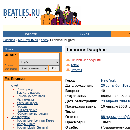
Новости
Книги
Главная
/
Мр.Поустман
/
Клуб
/ LennonsDaughter
LennonsDaughter
Поиск
Искать:
Основные сведения
Темы
Советы
Vox populi
Ответы
Мр. Поустман
Город:
New York
Дата рождения:
20 сентября 1985
Клуб
Регистрация
Возраст:
40
Выслать пароль
Род занятий:
получение образ
Список участников
Мы помним
Дата регистрации:
23 апреля 2004 г
Клубная карта
Последний визит:
10 января 2008 г
Города
Дни рождения
Темы:
1
Юбилеи регистрации
Ответы:
88
(примерно 0,0
Все форумы
Форум Lost Lennon Tapes
Просмотры:
10689
Форум Photo
О себе:
Почитательница 
Форум Music General