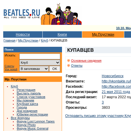
10.10. Мо
Новости
Книги
Мр.Поустман
Главная
/
Мр.Поустман
/
Клуб
/ КУПАВЦЕВ
КУПАВЦЕВ
Поиск
Искать:
Основные сведения
Ответы
Советы
Vox populi
Город:
Новосибирск
Мр. Поустман
Вконтакте:
http://vkontakte.r
Facebook:
http://facebook.co
Клуб
Регистрация
Дата регистрации:
21 мая 2011 года
Выслать пароль
Последний визит:
17 марта 2022 го
Список участников
Мы помним
Ответы:
3
Клубная карта
Просмотры:
3803
Города
Дни рождения
Юбилеи регистрации
Отправить письмо этому участнику Клу
Все форумы
Форум Lost Lennon Tapes
Форум Photo
Форум Music General