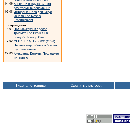
04.08
Бьорк: “В воздухе витают
разительные перемены”
01.08
Интервью Пола для ЮТуб
канала The Rest is
Entertainment
... периодика:
14.07
Пол Маккартни сделал
трибьют The Beatles на
свадьбе Тейлор Свифт
17.02
СЕКРЕТ "Big Beat 83" (2026).
Первый мерсибит-альбом на
русском языке
22.09
Александр Беляев. Последнее
интервью
Главная страница
Сделать стартовой