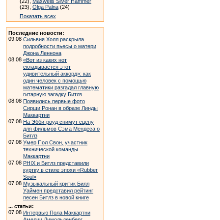
(22),
Maxwells Silver Hammer
(23),
Olga Palna
(24)
Показать всех
Последние новости:
09.08
Сильвия Холл раскрыла
подробности пьесы о матери
Джона Леннона
08.08
«Вот из каких нот
складывается этот
удивительный аккорд»: как
один человек с помощью
математики разгадал главную
гитарную загадку Битлз
08.08
Появились первые фото
Сирши Ронан в образе Линды
Маккартни
07.08
На Эбби-роуд снимут сцену
для фильмов Сэма Мендеса о
Битлз
07.08
Умер Пол Свон, участник
технической команды
Маккартни
07.08
PHIX и Битлз представили
куртку в стиле эпохи «Rubber
Soul»
07.08
Музыкальный критик Билл
Уаймен представил рейтинг
песен Битлз в новой книге
... статьи:
07.08
Интервью Пола Маккартни
Амелии Димольденберг