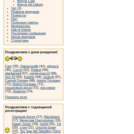
Форум Club
Форум Ad Libitum
Чат (0)
Правила форумов
Подкасты
FAQ
Полезные советы
Модераторы
Hall of shame
Последние сообщения
Архив форумов
Статистика
Поздравляем с днем рождения!
Fam
(35),
Dianaroselle
(42),
ethnoza
(45),
Corvin
(51),
Roland
(56),
alanfairwell
(57),
sergeymax10
(58),
Igor 63
(63),
Radmir
(64),
zhukoff
(67),
Сергей Пронин
(68),
Andrei Tsvetaev
(71),
AndreyTsvetaev
(71),
пошаговый дрозд
(72),
россомах
(72),
Anapcha
(74)
Показать всех
Поздравляем с годовщиной
регистрации!
Хлынцов Антон
(17),
Macisback
(17),
Вячеслав Протопопов
(19),
Nataly Jones
(19),
marbl
(20),
Tia
(20),
crow
(21),
George Eager
(22),
You Saw Me Standing There