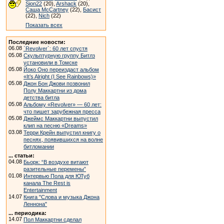
Sion22
(20),
Arshack
(20),
Саша McCartney
(22),
Басист
(22),
Nich
(22)
Показать всех
Последние новости:
06.08
`Revolver`: 60 лет спустя
05.08
Скульптурную группу Битлз
установили в Томске
05.08
Йоко Оно переиздаст альбом
«It’s Alright (I See Rainbows)»
05.08
Джон Бон Джови позвонил
Полу Маккартни из дома
детства битла
05.08
Альбому «Revolver» — 60 лет:
что пишет зарубежная пресса
05.08
Джеймс Маккартни выпустил
клип на песню «Dreams»
03.08
Терри Крейн выпустил книгу о
песнях, появившихся на волне
битломании
... статьи:
04.08
Бьорк: “В воздухе витают
разительные перемены”
01.08
Интервью Пола для ЮТуб
канала The Rest is
Entertainment
14.07
Книга "Слова и музыка Джона
Леннона"
... периодика:
14.07
Пол Маккартни сделал