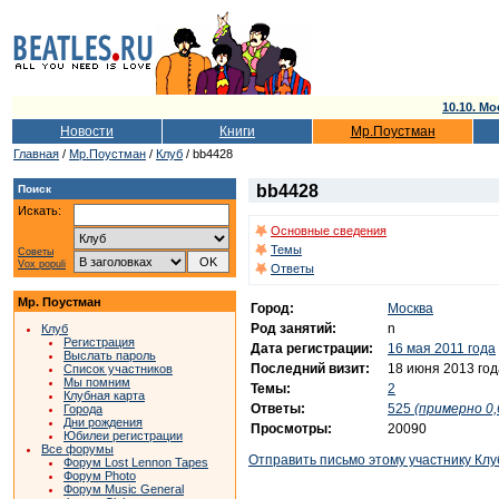
10.10. Мо
Новости
Книги
Мр.Поустман
Главная
/
Мр.Поустман
/
Клуб
/ bb4428
bb4428
Поиск
Искать:
Основные сведения
Темы
Советы
Vox populi
Ответы
Мр. Поустман
Город:
Москва
Род занятий:
n
Клуб
Регистрация
Дата регистрации:
16 мая 2011 года
Выслать пароль
Последний визит:
18 июня 2013 год
Список участников
Мы помним
Темы:
2
Клубная карта
Ответы:
525
(примерно 0,
Города
Дни рождения
Просмотры:
20090
Юбилеи регистрации
Все форумы
Отправить письмо этому участнику Клу
Форум Lost Lennon Tapes
Форум Photo
Форум Music General