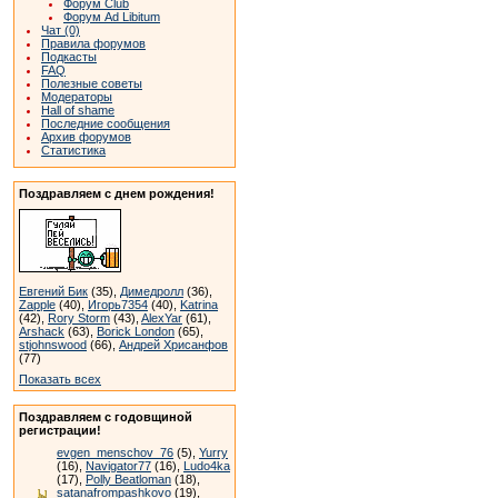
Форум Club
Форум Ad Libitum
Чат (0)
Правила форумов
Подкасты
FAQ
Полезные советы
Модераторы
Hall of shame
Последние сообщения
Архив форумов
Статистика
Поздравляем с днем рождения!
Евгений Бик
(35),
Димедролл
(36),
Zapple
(40),
Игорь7354
(40),
Katrina
(42),
Rory Storm
(43),
AlexYar
(61),
Arshack
(63),
Borick London
(65),
stjohnswood
(66),
Андрей Хрисанфов
(77)
Показать всех
Поздравляем с годовщиной
регистрации!
evgen_menschov_76
(5),
Yurry
(16),
Navigator77
(16),
Ludo4ka
(17),
Polly Beatloman
(18),
satanafrompashkovo
(19),