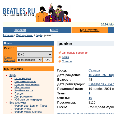
10.10. Мо
Новости
Книги
Мр.Поустман
Главная
/
Мр.Поустман
/
Клуб
/ punker
punker
Поиск
Искать:
Основные сведения
Темы
Советы
Vox populi
Ответы
Мр. Поустман
Город:
Самара
Дата рождения:
10 июня 1978 год
Клуб
Регистрация
Возраст:
48
Выслать пароль
Дата регистрации:
3 февраля 2004 
Список участников
Мы помним
Последний визит:
19 ноября 2021 г
Клубная карта
Темы:
1
Города
Дни рождения
Ответы:
19
Юбилеи регистрации
Просмотры:
8110
Все форумы
Форум Lost Lennon Tapes
О себе:
Рок-н-ролл мертв
Форум Photo
Форум Music General