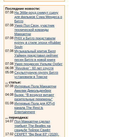
Последние новости:
07.08
На Эбби-роуд снимут сцену
для фильмов Сэма Мендеса о
Битлз
07.08
Умер Пол Свон, участник
технической команды
Маккартни
07.08
PHIX и Битлз представили
куртку в стиле эпохи «Rubber
Soul»
07.08
Музыкальный критик Билл
Уаймен представил рейтинг
песен Битлз в новой книге
07.08
Умер продюсер Уильям Орбит
06.08
`Revolver`: 60 лет спустя
05.08
Скульптурную группу Битлз
установили в Томске
... статьи:
07.08
Интервью Пола Маккартни
Амелии Димольденберг
04.08
Бьорк: “В воздухе витают
разительные перемены”
01.08
Интервью Пола для ЮТуб
канала The Rest is
Entertainment
... периодика:
14.07
Пол Маккартни сделал
трибьют The Beatles на
свадьбе Тейлор Свифт
17.02
СЕКРЕТ "Big Beat 83" (2026).