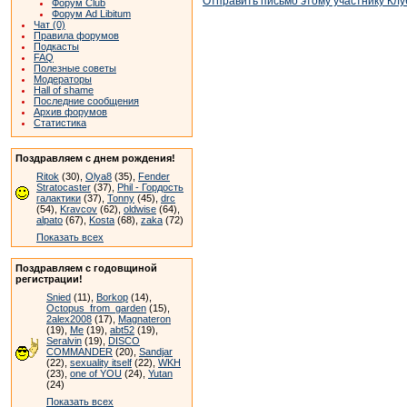
Отправить письмо этому участнику Клу
Форум Club
Форум Ad Libitum
Чат (0)
Правила форумов
Подкасты
FAQ
Полезные советы
Модераторы
Hall of shame
Последние сообщения
Архив форумов
Статистика
Поздравляем с днем рождения!
Ritok
(30),
Olya8
(35),
Fender
Stratocaster
(37),
Phil - Гордость
галактики
(37),
Tonny
(45),
drc
(54),
Kravcov
(62),
oldwise
(64),
alpato
(67),
Kosta
(68),
zaka
(72)
Показать всех
Поздравляем с годовщиной
регистрации!
Snied
(11),
Borkop
(14),
Octopus_from_garden
(15),
2alex2008
(17),
Magnateron
(19),
Me
(19),
abt52
(19),
Seralvin
(19),
DISCO
COMMANDER
(20),
Sandjar
(22),
sexuality itself
(22),
WKH
(23),
one of YOU
(24),
Yutan
(24)
Показать всех