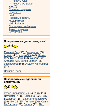
Форум Club
Форум Ad Libitum
Чат (0)
Правила форумов
Подкасты
FAQ
Полезные советы
Модераторы
Hall of shame
Последние сообщения
Архив форумов
Статистика
Поздравляем с днем рождения!
Евгений Бик
(35),
Димедролл
(36),
Zapple
(40),
Игорь7354
(40),
Katrina
(42),
Rory Storm
(43),
AlexYar
(61),
Arshack
(63),
Borick London
(65),
stjohnswood
(66),
Андрей Хрисанфов
(77)
Показать всех
Поздравляем с годовщиной
регистрации!
evgen_menschov_76
(5),
Yurry
(16),
Navigator77
(16),
Ludo4ka
(17),
Polly
Beatloman
(18),
satanafrompashkovo
(19),
Sion22
(20),
Arshack
(20),
Саша
McCartney
(22),
Басист
(22),
Nich