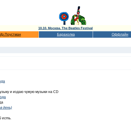
10.10. Москва. The Beatles Festival
Мр.Поустман
Барахолка
Оффлайн
ода
узыку и издаю чужую музыки на CD
года
да
в день)
й есть.