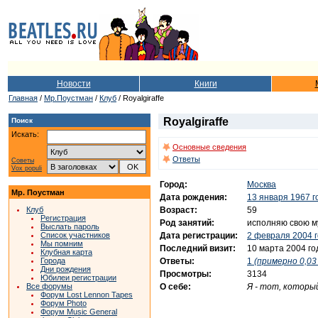
Новости
Книги
Главная
/
Мр.Поустман
/
Клуб
/ Royalgiraffe
Royalgiraffe
Поиск
Искать:
Основные сведения
Ответы
Советы
Vox populi
Город:
Москва
Мр. Поустман
Дата рождения:
13 января 1967 г
Возраст:
59
Клуб
Регистрация
Род занятий:
исполняю свою м
Выслать пароль
Дата регистрации:
2 февраля 2004 
Список участников
Мы помним
Последний визит:
10 марта 2004 го
Клубная карта
Ответы:
1
(примерно 0,03 
Города
Дни рождения
Просмотры:
3134
Юбилеи регистрации
О себе:
Я - тот, которы
Все форумы
Форум Lost Lennon Tapes
Форум Photo
Форум Music General