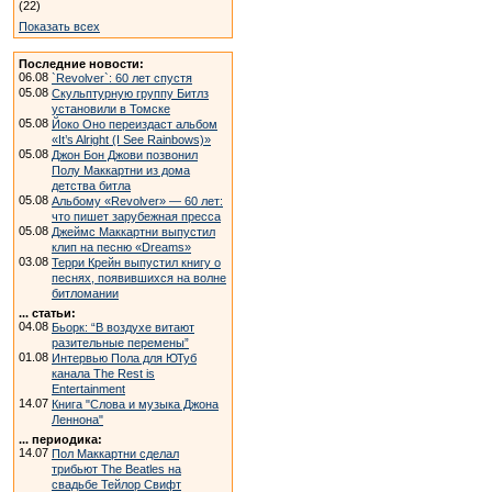
(22)
Показать всех
Последние новости:
06.08
`Revolver`: 60 лет спустя
05.08
Скульптурную группу Битлз
установили в Томске
05.08
Йоко Оно переиздаст альбом
«It’s Alright (I See Rainbows)»
05.08
Джон Бон Джови позвонил
Полу Маккартни из дома
детства битла
05.08
Альбому «Revolver» — 60 лет:
что пишет зарубежная пресса
05.08
Джеймс Маккартни выпустил
клип на песню «Dreams»
03.08
Терри Крейн выпустил книгу о
песнях, появившихся на волне
битломании
... статьи:
04.08
Бьорк: “В воздухе витают
разительные перемены”
01.08
Интервью Пола для ЮТуб
канала The Rest is
Entertainment
14.07
Книга "Слова и музыка Джона
Леннона"
... периодика:
14.07
Пол Маккартни сделал
трибьют The Beatles на
свадьбе Тейлор Свифт