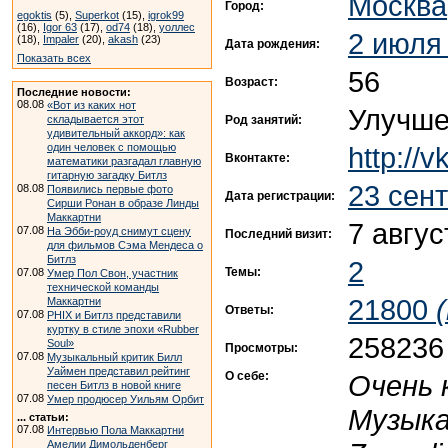
Москва
Город:
egoktis
(5),
Superkot
(15),
igrok99
(16),
Igor 63
(17),
od74
(18),
уоллес
2 июля
(18),
Impaler
(20),
akash
(23)
Дата рождения:
Показать всех
56
Возраст:
Последние новости:
08.08
«Вот из каких нот
Улучше
Род занятий:
складывается этот
удивительный аккорд»: как
http://
один человек с помощью
Вконтакте:
математики разгадал главную
гитарную загадку Битлз
23 сен
08.08
Появились первые фото
Дата регистрации:
Сирши Ронан в образе Линды
Маккартни
7 авгус
07.08
На Эбби-роуд снимут сцену
Последний визит:
для фильмов Сэма Мендеса о
Битлз
2
Темы:
07.08
Умер Пол Свон, участник
технической команды
21800
Маккартни
Ответы:
07.08
PHIX и Битлз представили
куртку в стиле эпохи «Rubber
258236
Soul»
Просмотры:
07.08
Музыкальный критик Билл
Уаймен представил рейтинг
О себе:
Очень 
песен Битлз в новой книге
07.08
Умер продюсер Уильям Орбит
Музыка
... статьи:
07.08
Интервью Пола Маккартни
Амелии Димольденберг