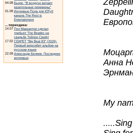
Zeppeli
04.08
Бьорк: “В воздухе витают
разительные перемены”
Daughtr
01.08
Интервью Пола для ЮТуб
канала The Rest is
Европо
Entertainment
... периодика:
14.07
Пол Маккартни сделал
трибьют The Beatles на
свадьбе Тейлор Свифт
17.02
СЕКРЕТ "Big Beat 83" (2026).
Первый мерсибит-альбом на
Моцарт
русском языке
22.09
Александр Беляев. Последнее
интервью
Анна Н
Эрнман
My name
.....Sin
Sing for