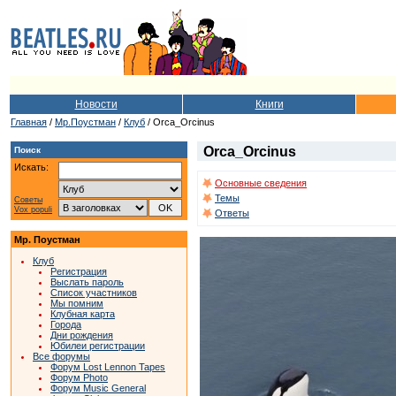
Новости
Книги
Главная
/
Мр.Поустман
/
Клуб
/ Orca_Orcinus
Orca_Orcinus
Поиск
Искать:
Основные сведения
Темы
Советы
Vox populi
Ответы
Мр. Поустман
Клуб
Регистрация
Выслать пароль
Список участников
Мы помним
Клубная карта
Города
Дни рождения
Юбилеи регистрации
Все форумы
Форум Lost Lennon Tapes
Форум Photo
Форум Music General