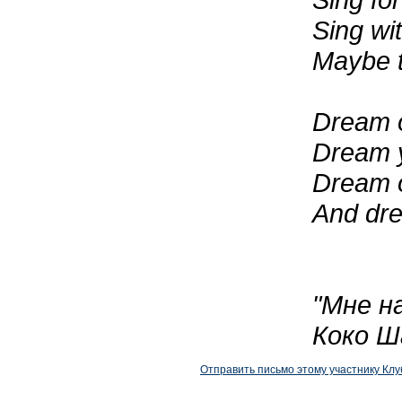
Sing wit
Maybe t
Dream o
Dream y
Dream o
And dre
"Мне н
Коко Ш
Отправить письмо этому участнику Клу