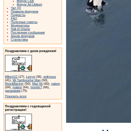
Форум Club
Форум Ad Libitum
Чат (0)
Правила форумов
Подкасты
FAQ
Полезные советы
Модераторы
Hall of shame
Последние сообщения
Архив форумов
Статистика
Поздравляем с днем рождения!
Mikich22
(27),
Lesya
(36),
gniknuss
(41),
Mr.Tambourine Man
(50),
Rick&Backer
(50),
Max 66
(60),
nabon
(64),
nolans
(64),
monter7
(66),
ganapataja
(75)
Показать всех
Поздравляем с годовщиной
регистрации!