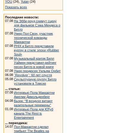
YOU
(24),
Yutan
(24)
Показать всех
Последние новости:
07.08
На Эбби-роуд снимут сцену
для фильмов Сэма Мендеса о
Битлз
07.08
Умер Пол Свон, участник
технической команды
Маккартни
07.08
PHIX и Битлз представили
куртку в стиле эпохи «Rubber
Soul»
07.08
Музыкальный критик Билл
Уаймен представил рейтинг
песен Битлз в новой книге
07.08
Умер продюсер Уильям Орбит
06.08
`Revolver`: 60 лет спустя
05.08
Скульптурную группу Битлз
установили в Томске
... статьи:
07.08
Интервью Пола Маккартни
Амелии Димольденберг
04.08
Бьорк: “В воздухе витают
разительные перемены”
01.08
Интервью Пола для ЮТуб
канала The Rest is
Entertainment
... периодика:
14.07
Пол Маккартни сделал
трибьют The Beatles на