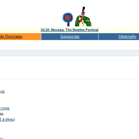
10.10. Москва. The Beatles Festival
Мр.Поустман
Барахолка
Оффлайн
ода
 года
да
1 в день)