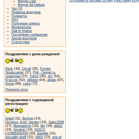
Отправить письмо этому участнику Клу
Форум Club
Форум Ad Libitum
Чат (0)
Правила форумов
Подкасты
FAQ
Полезные советы
Модераторы
Hall of shame
Последние сообщения
Архив форумов
Статистика
Поздравляем с днем рождения!
Ritok
(30),
Olya8
(35),
Fender
Stratocaster
(37),
Phil - Гордость
галактики
(37),
Tonny
(45),
drc
(54),
Kravcov
(62),
oldwise
(64),
alpato
(67),
Kosta
(68),
zaka
(72)
Показать всех
Поздравляем с годовщиной
регистрации!
Snied
(11),
Borkop
(14),
Octopus_from_garden
(15),
2alex2008
(17),
Magnateron
(19),
Me
(19),
abt52
(19),
Seralvin
(19),
DISCO
COMMANDER
(20),
Sandjar
(22),
sexuality itself
(22),
WKH
(23),
one of