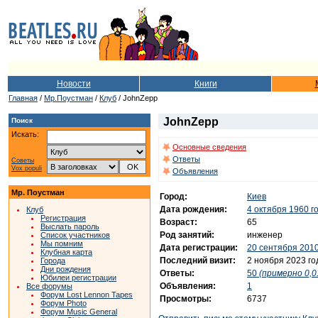
Новости
Книги
Главная
/
Мр.Поустман
/
Клуб
/ JohnZepp
JohnZepp
Поиск
Искать:
Основные сведения
Ответы
Советы
Vox populi
Объявления
Мр. Поустман
Город:
Киев
Дата рождения:
4 октября 1960 г
Клуб
Регистрация
Возраст:
65
Выслать пароль
Род занятий:
инженер
Список участников
Мы помним
Дата регистрации:
20 сентября 2010
Клубная карта
Последний визит:
2 ноября 2023 го
Города
Дни рождения
Ответы:
50
(примерно 0,0
Юбилеи регистрации
Объявления:
1
Все форумы
Форум Lost Lennon Tapes
Просмотры:
6737
Форум Photo
Форум Music General