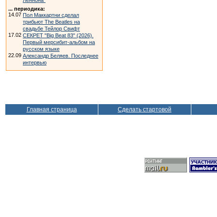
Леннона"
... периодика:
14.07
Пол Маккартни сделал
трибьют The Beatles на
свадьбе Тейлор Свифт
17.02
СЕКРЕТ "Big Beat 83" (2026).
Первый мерсибит-альбом на
русском языке
22.09
Александр Беляев. Последнее
интервью
Главная страница
Сделать стартовой