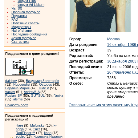
Форум Club
Форум Ad Libitum
Чат (0)
Правила форумов
Подкасты
FAQ
Полезные советы
Модераторы
Hall of shame
Последние сообщения
Архив форумов
Город:
Москва
Статистика
Дата рождения:
16 октября 1986 
Возраст:
39
Поздравляем с днем рождения!
Род занятий:
Учеба на мех-ма
Дата регистрации:
30 декабря 2003 
Последний визит:
21 июля 2006 год
Ответы:
20
(примерно 0,0
Просмотры:
7356
dalobov
(30),
Владимир Золотарёв
О себе:
Страх и ненавис
(32),
Nupogodist
(35),
Octopus
(43),
стихи музыку и 
Бардина Мария
(47),
Jude V
(51),
фоне американс
vaclav
(51),
AndreW_A
(53),
Ruslan_SF
(53),
GUTSUL
(55),
Галіна
преданно
(55),
alemis
(56)
Отправить письмо этому участнику Клу
Показать всех
Поздравляем с годовщиной
регистрации!
Hare
(9),
Muftinsky
(10),
k-
annja
(16),
Caer
(16),
RedFinger***
(17),
ksan
(18),
edulet
(18),
Корепина Наталия