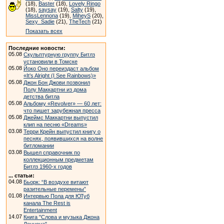
(18),
Baster
(18),
Lovely Ringo
(18),
saysay
(19),
Salty
(19),
MissLennona
(19),
MiheyS
(20),
Sexy_Sadie
(21),
TheTech
(21)
Показать всех
Последние новости:
05.08
Скульптурную группу Битлз
установили в Томске
05.08
Йоко Оно переиздаст альбом
«It’s Alright (I See Rainbows)»
05.08
Джон Бон Джови позвонил
Полу Маккартни из дома
детства битла
05.08
Альбому «Revolver» — 60 лет:
что пишет зарубежная пресса
05.08
Джеймс Маккартни выпустил
клип на песню «Dreams»
03.08
Терри Крейн выпустил книгу о
песнях, появившихся на волне
битломании
03.08
Вышел справочник по
коллекционным предметам
Битлз 1960-х годов
... статьи:
04.08
Бьорк: “В воздухе витают
разительные перемены”
01.08
Интервью Пола для ЮТуб
канала The Rest is
Entertainment
14.07
Книга "Слова и музыка Джона