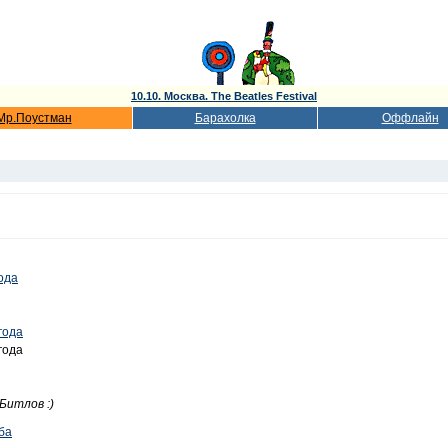
10.10. Москва. The Beatles Festival
Мр.Поустман
Барахолка
Оффлайн
года
года
года
Битлов :)
ба