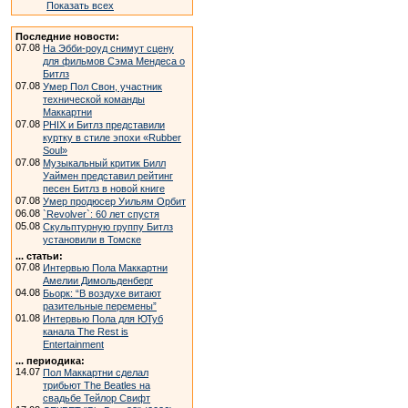
Показать всех
Последние новости:
07.08
На Эбби-роуд снимут сцену
для фильмов Сэма Мендеса о
Битлз
07.08
Умер Пол Свон, участник
технической команды
Маккартни
07.08
PHIX и Битлз представили
куртку в стиле эпохи «Rubber
Soul»
07.08
Музыкальный критик Билл
Уаймен представил рейтинг
песен Битлз в новой книге
07.08
Умер продюсер Уильям Орбит
06.08
`Revolver`: 60 лет спустя
05.08
Скульптурную группу Битлз
установили в Томске
... статьи:
07.08
Интервью Пола Маккартни
Амелии Димольденберг
04.08
Бьорк: “В воздухе витают
разительные перемены”
01.08
Интервью Пола для ЮТуб
канала The Rest is
Entertainment
... периодика:
14.07
Пол Маккартни сделал
трибьют The Beatles на
свадьбе Тейлор Свифт