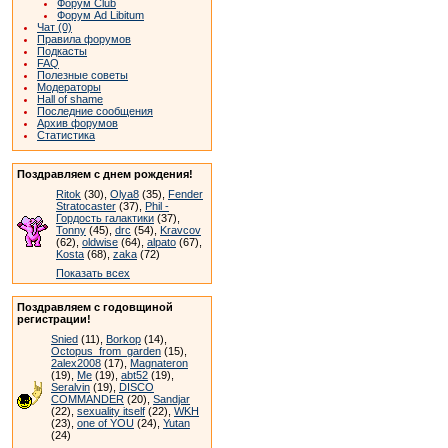
Форум Club
Форум Ad Libitum
Чат (0)
Правила форумов
Подкасты
FAQ
Полезные советы
Модераторы
Hall of shame
Последние сообщения
Архив форумов
Статистика
Поздравляем с днем рождения!
Ritok
(30),
Olya8
(35),
Fender
Stratocaster
(37),
Phil -
Гордость галактики
(37),
Tonny
(45),
drc
(54),
Kravcov
(62),
oldwise
(64),
alpato
(67),
Kosta
(68),
zaka
(72)
Показать всех
Поздравляем с годовщиной
регистрации!
Snied
(11),
Borkop
(14),
Octopus_from_garden
(15),
2alex2008
(17),
Magnateron
(19),
Me
(19),
abt52
(19),
Seralvin
(19),
DISCO
COMMANDER
(20),
Sandjar
(22),
sexuality itself
(22),
WKH
(23),
one of YOU
(24),
Yutan
(24)