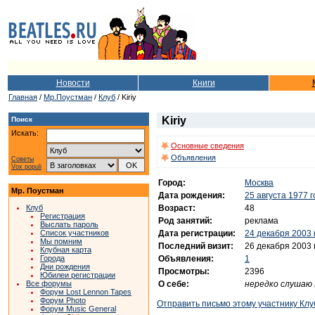
Новости
Книги
Главная
/
Мр.Поустман
/
Клуб
/ Kiriy
Kiriy
Поиск
Искать:
Основные сведения
Объявления
Советы
Vox populi
Город:
Москва
Мр. Поустман
Дата рождения:
25 августа 1977 
Возраст:
48
Клуб
Регистрация
Род занятий:
реклама
Выслать пароль
Дата регистрации:
24 декабря 2003 
Список участников
Мы помним
Последний визит:
26 декабря 2003 
Клубная карта
Объявления:
1
Города
Дни рождения
Просмотры:
2396
Юбилеи регистрации
О себе:
нередко слушаю 
Все форумы
Форум Lost Lennon Tapes
Форум Photo
Отправить письмо этому участнику Клу
Форум Music General