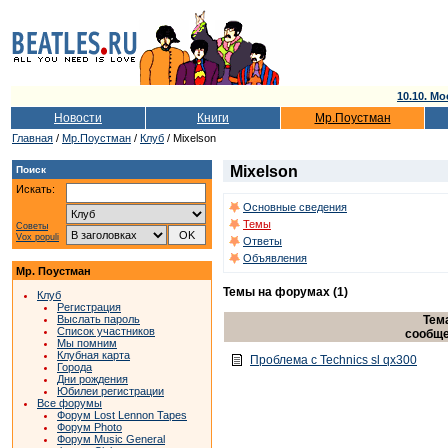
10.10. Мо
Новости
Книги
Мр.Поустман
Главная
/
Мр.Поустман
/
Клуб
/ Mixelson
Mixelson
Поиск
Искать:
Основные сведения
Темы
Советы
Vox populi
Ответы
Объявления
Мр. Поустман
Темы на форумах (1)
Клуб
Регистрация
Тем
Выслать пароль
Список участников
сообщ
Мы помним
Клубная карта
Проблема с Technics sl qx300
Города
Дни рождения
Юбилеи регистрации
Все форумы
Форум Lost Lennon Tapes
Форум Photo
Форум Music General