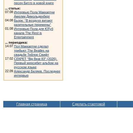
песен Битлз в новой книге
... статьи:
07.08
Интервью Пола Маккартни
Амелии Димольденберг
04.08
Бьорк: “В воздухе витают
разительные перемены”
01.08
Интервью Пола для ЮТуб
канала The Rest is
Entertainment
... периодика:
14.07
Пол Маккартни сделал
трибьют The Beatles на
свадьбе Тейлор Свифт
17.02
СЕКРЕТ "Big Beat 83" (2026).
Первый мерсибит-альбом на
русском языке
22.09
Александр Беляев. Последнее
интервью
Главная страница
Сделать стартовой