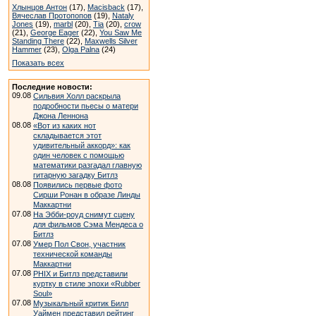
Хлынцов Антон
(17),
Macisback
(17),
Вячеслав Протопопов
(19),
Nataly
Jones
(19),
marbl
(20),
Tia
(20),
crow
(21),
George Eager
(22),
You Saw Me
Standing There
(22),
Maxwells Silver
Hammer
(23),
Olga Palna
(24)
Показать всех
Последние новости:
09.08
Сильвия Холл раскрыла
подробности пьесы о матери
Джона Леннона
08.08
«Вот из каких нот
складывается этот
удивительный аккорд»: как
один человек с помощью
математики разгадал главную
гитарную загадку Битлз
08.08
Появились первые фото
Сирши Ронан в образе Линды
Маккартни
07.08
На Эбби-роуд снимут сцену
для фильмов Сэма Мендеса о
Битлз
07.08
Умер Пол Свон, участник
технической команды
Маккартни
07.08
PHIX и Битлз представили
куртку в стиле эпохи «Rubber
Soul»
07.08
Музыкальный критик Билл
Уаймен представил рейтинг