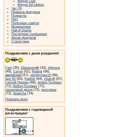
Форум Club
Форум Ad Libitum
Чат (0)
Правила форумов
Подкасты
FAQ
Полезные советы
Модераторы
Hall of shame
Последние сообщения
Архив форумов
Статистика
Поздравляем с днем рождения!
Fam
(35),
Dianaroselle
(42),
ethnoza
(45),
Corvin
(51),
Roland
(56),
alanfairwell
(57),
sergeymax10
(58),
Igor 63
(63),
Radmir
(64),
zhukoff
(67),
Сергей Пронин
(68),
Andrei Tsvetaev
(71),
AndreyTsvetaev
(71),
пошаговый дрозд
(72),
россомах
(72),
Anapcha
(74)
Показать всех
Поздравляем с годовщиной
регистрации!