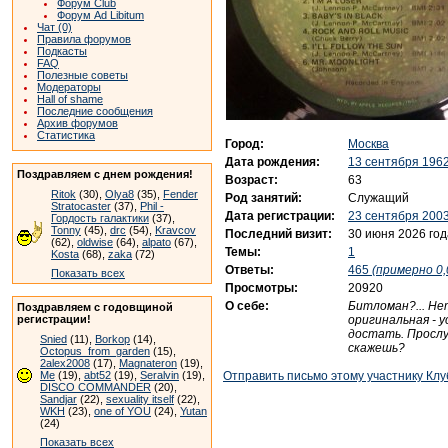
Форум Club
Форум Ad Libitum
Чат (0)
Правила форумов
Подкасты
FAQ
Полезные советы
Модераторы
Hall of shame
Последние сообщения
Архив форумов
Статистика
Город:
Москва
Дата рождения:
13 сентября 1962
Поздравляем с днем рождения!
Возраст:
63
Ritok
(30),
Olya8
(35),
Fender
Род занятий:
Служащий
Stratocaster
(37),
Phil -
Дата регистрации:
23 сентября 2003
Гордость галактики
(37),
Tonny
(45),
drc
(54),
Kravcov
Последний визит:
30 июня 2026 год
(62),
oldwise
(64),
alpato
(67),
Темы:
1
Kosta
(68),
zaka
(72)
Ответы:
465
(примерно 0,
Показать всех
Просмотры:
20920
О себе:
Битломан?... Нет
Поздравляем с годовщиной
оригинальная - у
регистрации!
достать. Прослуш
Snied
(11),
Borkop
(14),
скажешь?
Octopus_from_garden
(15),
2alex2008
(17),
Magnateron
(19),
Отправить письмо этому участнику Клу
Me
(19),
abt52
(19),
Seralvin
(19),
DISCO COMMANDER
(20),
Sandjar
(22),
sexuality itself
(22),
WKH
(23),
one of YOU
(24),
Yutan
(24)
Показать всех