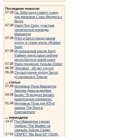
Последние новости:
07.08
На Эбби-роуд снимут сцену
для фильмов Сэма Мендеса о
Битлз
07.08
Умер Пол Свон, участник
технической команды
Маккартни
07.08
PHIX и Битлз представили
куртку в стиле эпохи «Rubber
Soul»
07.08
Музыкальный критик Билл
Уаймен представил рейтинг
песен Битлз в новой книге
07.08
Умер продюсер Уильям Орбит
06.08
`Revolver`: 60 лет спустя
05.08
Скульптурную группу Битлз
установили в Томске
... статьи:
07.08
Интервью Пола Маккартни
Амелии Димольденберг
04.08
Бьорк: “В воздухе витают
разительные перемены”
01.08
Интервью Пола для ЮТуб
канала The Rest is
Entertainment
... периодика:
14.07
Пол Маккартни сделал
трибьют The Beatles на
свадьбе Тейлор Свифт
17.02
СЕКРЕТ "Big Beat 83" (2026).