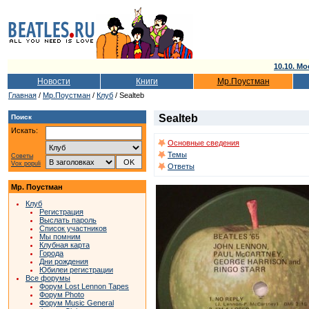
10.10. Мо
Новости
Книги
Мр.Поустман
Главная
/
Мр.Поустман
/
Клуб
/ Sealteb
Sealteb
Поиск
Искать:
Основные сведения
Темы
Советы
Vox populi
Ответы
Мр. Поустман
Клуб
Регистрация
Выслать пароль
Список участников
Мы помним
Клубная карта
Города
Дни рождения
Юбилеи регистрации
Все форумы
Форум Lost Lennon Tapes
Форум Photo
Форум Music General