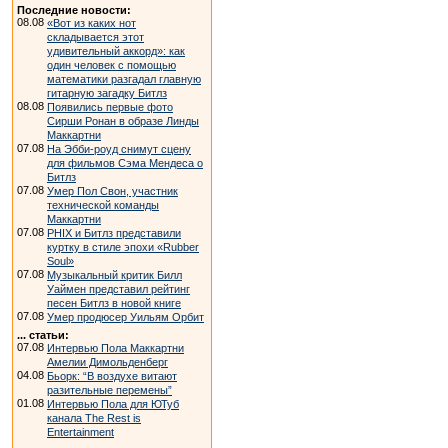
Последние новости:
08.08
«Вот из каких нот
складывается этот
удивительный аккорд»: как
один человек с помощью
математики разгадал главную
гитарную загадку Битлз
08.08
Появились первые фото
Сирши Ронан в образе Линды
Маккартни
07.08
На Эбби-роуд снимут сцену
для фильмов Сэма Мендеса о
Битлз
07.08
Умер Пол Свон, участник
технической команды
Маккартни
07.08
PHIX и Битлз представили
куртку в стиле эпохи «Rubber
Soul»
07.08
Музыкальный критик Билл
Уаймен представил рейтинг
песен Битлз в новой книге
07.08
Умер продюсер Уильям Орбит
... статьи:
07.08
Интервью Пола Маккартни
Амелии Димольденберг
04.08
Бьорк: “В воздухе витают
разительные перемены”
01.08
Интервью Пола для ЮТуб
канала The Rest is
Entertainment