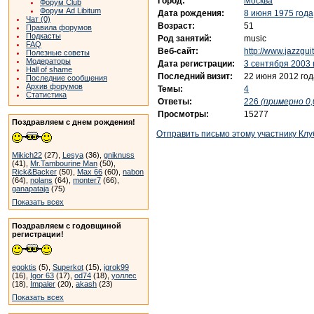
Город:
Москва
Форум Club
Форум Ad Libitum
Дата рождения:
8 июня 1975 года
Чат (0)
Возраст:
51
Правила форумов
Подкасты
Род занятий:
music
FAQ
Веб-сайт:
http://www.jazzgui
Полезные советы
Модераторы
Дата регистрации:
3 сентября 2003 
Hall of shame
Последний визит:
22 июня 2012 год
Последние сообщения
Архив форумов
Темы:
4
Статистика
Ответы:
226
(примерно 0,
Просмотры:
15277
Поздравляем с днем рождения!
Отправить письмо этому участнику Клу
Mikich22
(27),
Lesya
(36),
gniknuss
(41),
Mr.Tambourine Man
(50),
Rick&Backer
(50),
Max 66
(60),
nabon
(64),
nolans
(64),
monter7
(66),
ganapataja
(75)
Показать всех
Поздравляем с годовщиной
регистрации!
egoktis
(5),
Superkot
(15),
igrok99
(16),
Igor 63
(17),
od74
(18),
уоллес
(18),
Impaler
(20),
akash
(23)
Показать всех