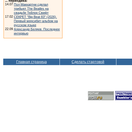
... периодика:
14.07
Пол Маккартни сделал
трибьют The Beatles на
свадьбе Тейлор Свифт
17.02
СЕКРЕТ "Big Beat 83" (2026).
Первый мерсибит-альбом на
русском языке
22.09
Александр Беляев. Последнее
интервью
Главная страница
Сделать стартовой