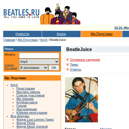
10.10. Мо
Новости
Книги
Мр.Поустман
Главная
/
Мр.Поустман
/
Клуб
/ BeatleJuice
BeatleJuice
Поиск
Искать:
Основные сведения
Темы
Советы
Vox populi
Ответы
Мр. Поустман
Клуб
Регистрация
Выслать пароль
Список участников
Мы помним
Клубная карта
Города
Дни рождения
Юбилеи регистрации
Все форумы
Форум Lost Lennon Tapes
Форум Photo
Форум Music General