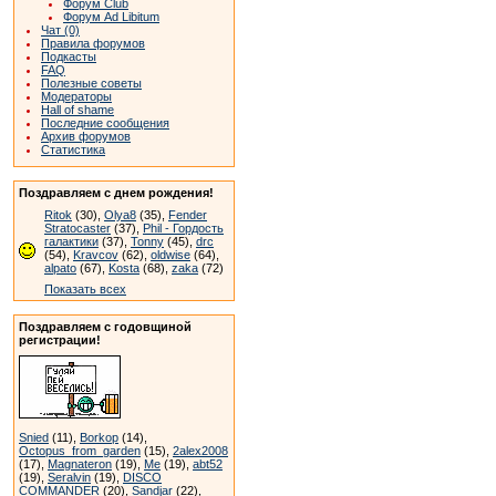
Форум Club
Форум Ad Libitum
Чат (0)
Правила форумов
Подкасты
FAQ
Полезные советы
Модераторы
Hall of shame
Последние сообщения
Архив форумов
Статистика
Поздравляем с днем рождения!
Ritok
(30),
Olya8
(35),
Fender
Stratocaster
(37),
Phil - Гордость
галактики
(37),
Tonny
(45),
drc
(54),
Kravcov
(62),
oldwise
(64),
alpato
(67),
Kosta
(68),
zaka
(72)
Показать всех
Поздравляем с годовщиной
регистрации!
Snied
(11),
Borkop
(14),
Octopus_from_garden
(15),
2alex2008
(17),
Magnateron
(19),
Me
(19),
abt52
(19),
Seralvin
(19),
DISCO
COMMANDER
(20),
Sandjar
(22),