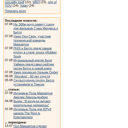
sexuality itself
(22),
WKH
(23),
one of
YOU
(24),
Yutan
(24)
Показать всех
Последние новости:
07.08
На Эбби-роуд снимут сцену
для фильмов Сэма Мендеса о
Битлз
07.08
Умер Пол Свон, участник
технической команды
Маккартни
07.08
PHIX и Битлз представили
куртку в стиле эпохи «Rubber
Soul»
07.08
Музыкальный критик Билл
Уаймен представил рейтинг
песен Битлз в новой книге
07.08
Умер продюсер Уильям Орбит
06.08
`Revolver`: 60 лет спустя
05.08
Скульптурную группу Битлз
установили в Томске
... статьи:
07.08
Интервью Пола Маккартни
Амелии Димольденберг
04.08
Бьорк: “В воздухе витают
разительные перемены”
01.08
Интервью Пола для ЮТуб
канала The Rest is
Entertainment
... периодика:
14.07
Пол Маккартни сделал