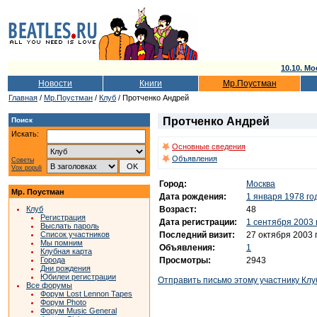
10.10. Мо
Новости
Книги
Мр.Поустман
Главная
/
Мр.Поустман
/
Клуб
/ Протченко Андрей
Протченко Андрей
Поиск
Искать:
Основные сведения
Объявления
Советы
Vox populi
Город:
Москва
Мр. Поустман
Дата рождения:
1 января 1978 го
Возраст:
48
Клуб
Регистрация
Дата регистрации:
1 сентября 2003 
Выслать пароль
Последний визит:
27 октября 2003 
Список участников
Мы помним
Объявления:
1
Клубная карта
Просмотры:
2943
Города
Дни рождения
Юбилеи регистрации
Отправить письмо этому участнику Клу
Все форумы
Форум Lost Lennon Tapes
Форум Photo
Форум Music General