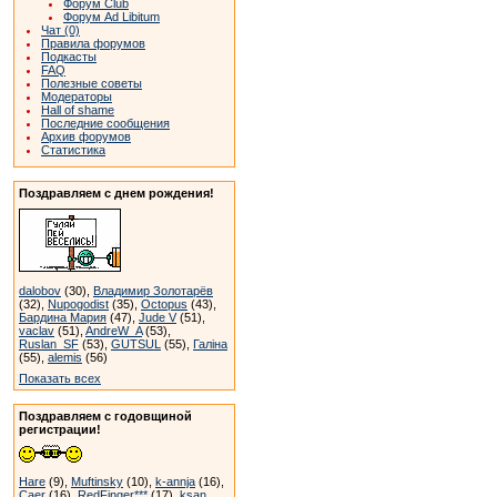
Форум Club
Форум Ad Libitum
Чат (0)
Правила форумов
Подкасты
FAQ
Полезные советы
Модераторы
Hall of shame
Последние сообщения
Архив форумов
Статистика
Поздравляем с днем рождения!
dalobov
(30),
Владимир Золотарёв
(32),
Nupogodist
(35),
Octopus
(43),
Бардина Мария
(47),
Jude V
(51),
vaclav
(51),
AndreW_A
(53),
Ruslan_SF
(53),
GUTSUL
(55),
Галіна
(55),
alemis
(56)
Показать всех
Поздравляем с годовщиной
регистрации!
Hare
(9),
Muftinsky
(10),
k-annja
(16),
Caer
(16),
RedFinger***
(17),
ksan