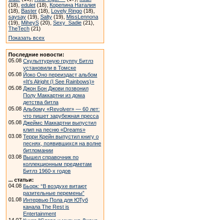
(18),
edulet
(18),
Корепина Наталия
(18),
Baster
(18),
Lovely Ringo
(18),
saysay
(19),
Salty
(19),
MissLennona
(19),
MiheyS
(20),
Sexy_Sadie
(21),
TheTech
(21)
Показать всех
Последние новости:
05.08
Скульптурную группу Битлз
установили в Томске
05.08
Йоко Оно переиздаст альбом
«It’s Alright (I See Rainbows)»
05.08
Джон Бон Джови позвонил
Полу Маккартни из дома
детства битла
05.08
Альбому «Revolver» — 60 лет:
что пишет зарубежная пресса
05.08
Джеймс Маккартни выпустил
клип на песню «Dreams»
03.08
Терри Крейн выпустил книгу о
песнях, появившихся на волне
битломании
03.08
Вышел справочник по
коллекционным предметам
Битлз 1960-х годов
... статьи:
04.08
Бьорк: “В воздухе витают
разительные перемены”
01.08
Интервью Пола для ЮТуб
канала The Rest is
Entertainment