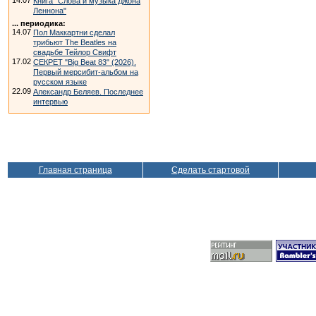
14.07
Книга "Слова и музыка Джона
Леннона"
... периодика:
14.07
Пол Маккартни сделал
трибьют The Beatles на
свадьбе Тейлор Свифт
17.02
СЕКРЕТ "Big Beat 83" (2026).
Первый мерсибит-альбом на
русском языке
22.09
Александр Беляев. Последнее
интервью
Главная страница
Сделать стартовой