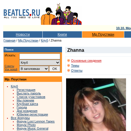
10.10. Мо
Новости
Книги
Мр.Поустман
Главная
/
Мр.Поустман
/
Клуб
/ Zhanna
Zhanna
Поиск
Искать:
Основные сведения
Темы
Советы
Vox populi
Ответы
Мр. Поустман
Клуб
Регистрация
Выслать пароль
Список участников
Мы помним
Клубная карта
Города
Дни рождения
Юбилеи регистрации
Все форумы
Форум Lost Lennon Tapes
Форум Photo
Форум Music General