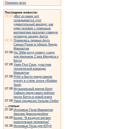
Показать всех
Последние новости:
23:12
«Вот из каких нот
складывается этот
удивительный аккорд»: как
один человек с помощью
математики разгадал главную
гитарную загадку Битлз
22:11
Появились первые фото
Сирши Ронан в образе Линды
Маккартни
07.08
На Эбби-роуд снимут сцену
для фильмов Сэма Мендеса о
Битлз
07.08
Умер Пол Свон, участник
технической команды
Маккартни
07.08
PHIX и Битлз представили
куртку в стиле эпохи «Rubber
Soul»
07.08
Музыкальный критик Билл
Уаймен представил рейтинг
песен Битлз в новой книге
07.08
Умер продюсер Уильям Орбит
... статьи:
07.08
Интервью Пола Маккартни
Амелии Димольденберг
04.08
Бьорк: “В воздухе витают
разительные перемены”
01.08
Интервью Пола для ЮТуб