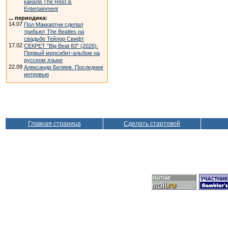
канала The Rest is
Entertainment
... периодика:
14.07
Пол Маккартни сделал
трибьют The Beatles на
свадьбе Тейлор Свифт
17.02
СЕКРЕТ "Big Beat 83" (2026).
Первый мерсибит-альбом на
русском языке
22.09
Александр Беляев. Последнее
интервью
Главная страница
Сделать стартовой