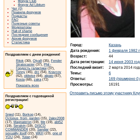
Форум Club
Форум Ad Libitum
Чат (0)
Правила форумов
Подкасты
FAQ
Полезные советы
Модераторы
Hall of shame
Последние сообщения
Архив форумов
Статистика
Город:
Казань
Дата рождения:
1 февраля 1982 
Поздравляем с днем рождения!
Возраст:
44
Ritok
(30),
Olya8
(35),
Fender
Дата регистрации:
14 июня 2003 год
Stratocaster
(37),
Phil -
Последний визит:
2 марта 2014 год
Гордость галактики
(37),
Tonny
(45),
drc
(54),
Kravcov
Темы:
6
(62),
oldwise
(64),
alpato
(67),
Ответы:
169
(примерно 0,
Kosta
(68),
zaka
(72)
Просмотры:
16191
Показать всех
Отправить письмо этому участнику Клу
Поздравляем с годовщиной
регистрации!
Snied
(11),
Borkop
(14),
Octopus_from_garden
(15),
2alex2008
(17),
Magnateron
(19),
Me
(19),
abt52
(19),
Seralvin
(19),
DISCO
COMMANDER
(20),
Sandjar
(22),
sexuality itself
(22),
WKH
(23),
one of
YOU
(24),
Yutan
(24)