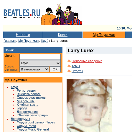
10.10. Мо
Новости
Книги
Мр.Поустман
Главная
/
Мр.Поустман
/
Клуб
/ Larry Lurex
Larry Lurex
Поиск
Искать:
Основные сведения
Темы
Советы
Vox populi
Ответы
Мр. Поустман
Клуб
Регистрация
Выслать пароль
Список участников
Мы помним
Клубная карта
Города
Дни рождения
Юбилеи регистрации
Все форумы
Форум Lost Lennon Tapes
Форум Photo
Форум Music General