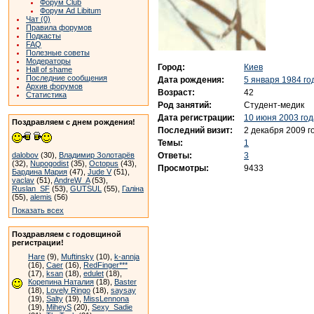
Форум Club
Форум Ad Libitum
Чат (0)
Правила форумов
Подкасты
FAQ
Полезные советы
Модераторы
Город:
Киев
Hall of shame
Последние сообщения
Дата рождения:
5 января 1984 го
Архив форумов
Возраст:
42
Статистика
Род занятий:
Студент-медик
Дата регистрации:
10 июня 2003 год
Поздравляем с днем рождения!
Последний визит:
2 декабря 2009 г
Темы:
1
Ответы:
3
dalobov
(30),
Владимир Золотарёв
(32),
Nupogodist
(35),
Octopus
(43),
Просмотры:
9433
Бардина Мария
(47),
Jude V
(51),
vaclav
(51),
AndreW_A
(53),
Ruslan_SF
(53),
GUTSUL
(55),
Галіна
(55),
alemis
(56)
Показать всех
Поздравляем с годовщиной
регистрации!
Hare
(9),
Muftinsky
(10),
k-annja
(16),
Caer
(16),
RedFinger***
(17),
ksan
(18),
edulet
(18),
Корепина Наталия
(18),
Baster
(18),
Lovely Ringo
(18),
saysay
(19),
Salty
(19),
MissLennona
(19),
MiheyS
(20),
Sexy_Sadie