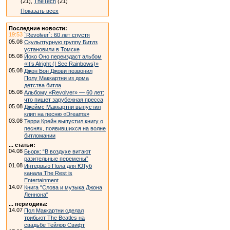
(21),
TheTech
(21)
Показать всех
Последние новости:
19:53
`Revolver`: 60 лет спустя
05.08
Скульптурную группу Битлз
установили в Томске
05.08
Йоко Оно переиздаст альбом
«It’s Alright (I See Rainbows)»
05.08
Джон Бон Джови позвонил
Полу Маккартни из дома
детства битла
05.08
Альбому «Revolver» — 60 лет:
что пишет зарубежная пресса
05.08
Джеймс Маккартни выпустил
клип на песню «Dreams»
03.08
Терри Крейн выпустил книгу о
песнях, появившихся на волне
битломании
... статьи:
04.08
Бьорк: “В воздухе витают
разительные перемены”
01.08
Интервью Пола для ЮТуб
канала The Rest is
Entertainment
14.07
Книга "Слова и музыка Джона
Леннона"
... периодика:
14.07
Пол Маккартни сделал
трибьют The Beatles на
свадьбе Тейлор Свифт