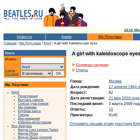
10.10. Мо
Новости
Книги
Мр.Поустман
Главная
/
Мр.Поустман
/
Клуб
/ A girl with kaleidoscope eyes
A girl with kaleidoscope eye
Поиск
Искать:
Основные сведения
Ответы
Советы
Vox populi
Город:
Москва
Мр. Поустман
Дата рождения:
17 апреля 1964 г
Возраст:
62
Клуб
Регистрация
Дата регистрации:
21 мая 2003 года
Выслать пароль
Последний визит:
3 марта 2009 год
Список участников
Мы помним
Ответы:
10
Клубная карта
Просмотры:
6140
Города
Дни рождения
Юбилеи регистрации
Отправить письмо этому участнику Клу
Все форумы
Форум Lost Lennon Tapes
Форум Photo
Форум Music General