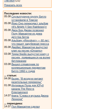
TheTech
(21)
Показать всех
Последние новости:
05.08
Скульптурную группу Битлз
установили в Томске
05.08
Йоко Оно переиздаст альбом
«It’s Alright (I See Rainbows)»
05.08
Джон Бон Джови позвонил
Полу Маккартни из дома
детства битла
05.08
Альбому «Revolver» — 60 лет:
что пишет зарубежная пресса
05.08
Джеймс Маккартни выпустил
клип на песню «Dreams»
03.08
Терри Крейн выпустил книгу о
песнях, появившихся на волне
битломании
03.08
Вышел справочник по
коллекционным предметам
Битлз 1960-х годов
... статьи:
04.08
Бьорк: “В воздухе витают
разительные перемены”
01.08
Интервью Пола для ЮТуб
канала The Rest is
Entertainment
14.07
Книга "Слова и музыка Джона
Леннона"
... периодика:
14.07
Пол Маккартни сделал