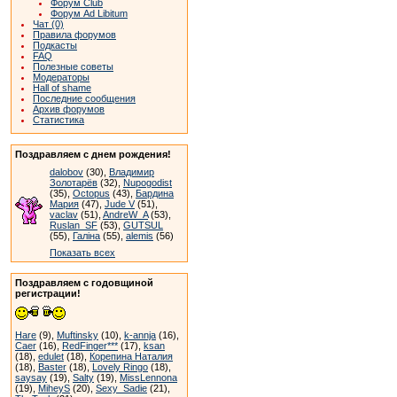
Форум Club
Форум Ad Libitum
Чат (0)
Правила форумов
Подкасты
FAQ
Полезные советы
Модераторы
Hall of shame
Последние сообщения
Архив форумов
Статистика
Поздравляем с днем рождения!
dalobov
(30),
Владимир
Золотарёв
(32),
Nupogodist
(35),
Octopus
(43),
Бардина
Мария
(47),
Jude V
(51),
vaclav
(51),
AndreW_A
(53),
Ruslan_SF
(53),
GUTSUL
(55),
Галіна
(55),
alemis
(56)
Показать всех
Поздравляем с годовщиной
регистрации!
Hare
(9),
Muftinsky
(10),
k-annja
(16),
Caer
(16),
RedFinger***
(17),
ksan
(18),
edulet
(18),
Корепина Наталия
(18),
Baster
(18),
Lovely Ringo
(18),
saysay
(19),
Salty
(19),
MissLennona
(19),
MiheyS
(20),
Sexy_Sadie
(21),