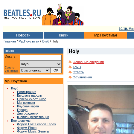
10.10. Мо
Новости
Книги
Мр.Поустман
Главная
/
Мр.Поустман
/
Клуб
/ Holy
Holy
Поиск
Искать:
Основные сведения
Темы
Советы
Vox populi
Ответы
Объявления
Мр. Поустман
Клуб
Регистрация
Выслать пароль
Список участников
Мы помним
Клубная карта
Города
Дни рождения
Юбилеи регистрации
Все форумы
Форум Lost Lennon Tapes
Форум Photo
Форум Music General