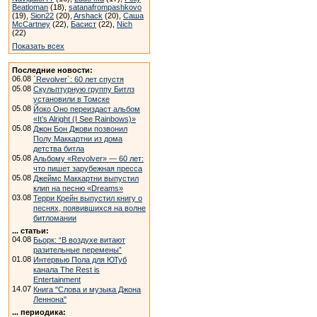
Beatloman
(18),
satanafrompashkovo
(19),
Sion22
(20),
Arshack
(20),
Саша
McCartney
(22),
Басист
(22),
Nich
(22)
Показать всех
Последние новости:
06.08
`Revolver`: 60 лет спустя
05.08
Скульптурную группу Битлз
установили в Томске
05.08
Йоко Оно переиздаст альбом
«It’s Alright (I See Rainbows)»
05.08
Джон Бон Джови позвонил
Полу Маккартни из дома
детства битла
05.08
Альбому «Revolver» — 60 лет:
что пишет зарубежная пресса
05.08
Джеймс Маккартни выпустил
клип на песню «Dreams»
03.08
Терри Крейн выпустил книгу о
песнях, появившихся на волне
битломании
... статьи:
04.08
Бьорк: “В воздухе витают
разительные перемены”
01.08
Интервью Пола для ЮТуб
канала The Rest is
Entertainment
14.07
Книга "Слова и музыка Джона
Леннона"
... периодика: