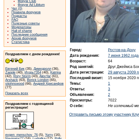
Форум Club
Форум Ad Libitum
Чат (0)
Правила форумов
Подкасты
FAQ
Полезные советы
Модераторы
Hall of shame
Последние сообщения
Архив форумов
Статистика
Город:
Ростов-на-Дону
Поздравляем с днем рождения!
Дата рождения:
7 июня 1962 года
Возраст:
64
Род занятий:
Друг Джеймса Бо
Евгений Бик
(35),
Димедролл
(36),
Дата регистрации:
29 августа 2009 
Zapple
(40),
Игорь7354
(40),
Katrina
(42),
Rory Storm
(43),
AlexYar
(61),
Последний визит:
15 ноября 2020 г
Arshack
(63),
Borick London
(65),
Темы:
1
stjohnswood
(66),
Андрей Хрисанфов
(77)
Ответы:
3
Показать всех
Объявления:
2
Просмотры:
7022
Поздравляем с годовщиной
О себе:
Не излечимый ме
регистрации!
Отправить письмо этому участнику Клу
evgen_menschov_76
(5),
Yurry
(16),
Navigator77
(16),
Ludo4ka
(17),
Polly