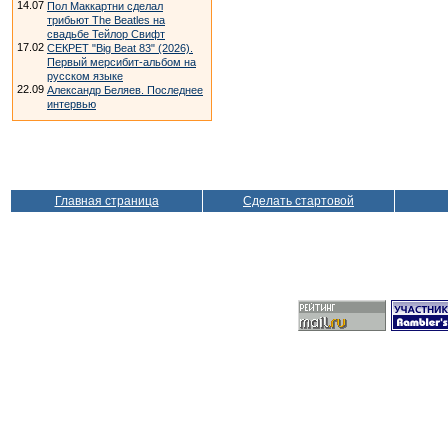
14.07
Пол Маккартни сделал
трибьют The Beatles на
свадьбе Тейлор Свифт
17.02
СЕКРЕТ "Big Beat 83" (2026).
Первый мерсибит-альбом на
русском языке
22.09
Александр Беляев. Последнее
интервью
Главная страница
Сделать стартовой