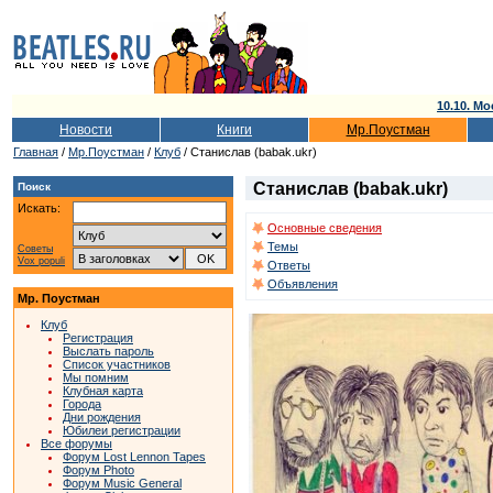
10.10. Мо
Новости
Книги
Мр.Поустман
Главная
/
Мр.Поустман
/
Клуб
/ Станислав (babak.ukr)
Станислав (babak.ukr)
Поиск
Искать:
Основные сведения
Темы
Советы
Vox populi
Ответы
Объявления
Мр. Поустман
Клуб
Регистрация
Выслать пароль
Список участников
Мы помним
Клубная карта
Города
Дни рождения
Юбилеи регистрации
Все форумы
Форум Lost Lennon Tapes
Форум Photo
Форум Music General