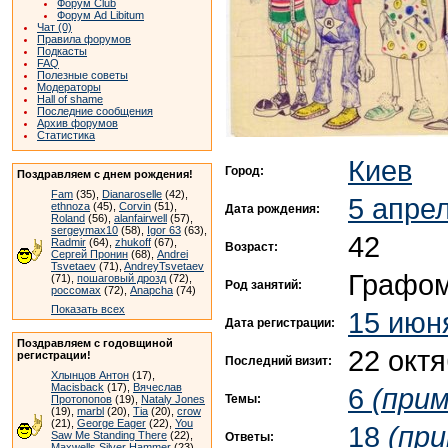
Форум Club
Форум Ad Libitum
Чат (0)
Правила форумов
Подкасты
FAQ
Полезные советы
Модераторы
Hall of shame
Последние сообщения
Архив форумов
Статистика
Киев
Город:
Поздравляем с днем рождения!
Fam
(35),
Dianaroselle
(42),
5 апре
ethnoza
(45),
Corvin
(51),
Дата рождения:
Roland
(56),
alanfairwell
(57),
sergeymax10
(58),
Igor 63
(63),
42
Radmir
(64),
zhukoff
(67),
Возраст:
Сергей Пронин
(68),
Andrei
Tsvetaev
(71),
AndreyTsvetaev
Графо
(71),
пошаговый дрозд
(72),
Род занятий:
россомах
(72),
Anapcha
(74)
Показать всех
15 июн
Дата регистрации:
Поздравляем с годовщиной
22 октя
регистрации!
Последний визит:
Хлынцов Антон
(17),
Macisback
(17),
Вячеслав
6
(прим
Темы:
Протопопов
(19),
Nataly Jones
(19),
marbl
(20),
Tia
(20),
crow
(21),
George Eager
(22),
You
18
(при
Saw Me Standing There
(22),
Ответы:
Maxwells Silver Hammer
(23),