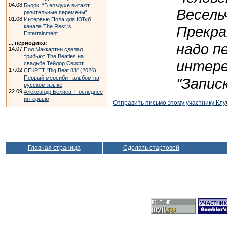
04.08
Бьорк: “В воздухе витают
Весель
разительные перемены”
01.08
Интервью Пола для ЮТуб
Прекра
канала The Rest is
Entertainment
... периодика:
надо п
14.07
Пол Маккартни сделал
трибьют The Beatles на
интере
свадьбе Тейлор Свифт
17.02
СЕКРЕТ "Big Beat 83" (2026).
Первый мерсибит-альбом на
"Запис
русском языке
22.09
Александр Беляев. Последнее
интервью
Отправить письмо этому участнику Клу
Главная страница
Сделать стартовой