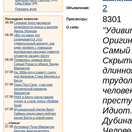
Olga Palna
(24)
2
Объявления:
Показать всех
8301
Просмотры:
Последние новости:
09.08
Сильвия Холл раскрыла
подробности пьесы о матери
О себе:
"Удиви
Джона Леннона
08.08
«Вот из каких нот
Оригин
складывается этот
удивительный аккорд»: как
Самый 
один человек с помощью
математики разгадал главную
гитарную загадку Битлз
Скрытн
08.08
Появились первые фото
Сирши Ронан в образе Линды
длинно
Маккартни
07.08
На Эбби-роуд снимут сцену
для фильмов Сэма Мендеса о
трудол
Битлз
07.08
Умер Пол Свон, участник
челове
технической команды
Маккартни
07.08
PHIX и Битлз представили
престу
куртку в стиле эпохи «Rubber
Soul»
Идиот.
07.08
Музыкальный критик Билл
Уаймен представил рейтинг
Дубина
песен Битлз в новой книге
... статьи:
07.08
Интервью Пола Маккартни
Челове
Амелии Димольденберг