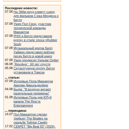
Последние новости:
07.08
На Эбби-роуд снимут сцену
для фильмов Сэма Мендеса о
Битлз
07.08
Умер Пол Свон, участник
технической команды
Маккартни
07.08
PHIX и Битлз представили
куртку в стиле эпохи «Rubber
Soul»
07.08
Музыкальный критик Билл
Уаймен представил рейтинг
песен Битлз в новой книге
07.08
Умер продюсер Уильям Орбит
06.08
`Revolver`: 60 лет спустя
05.08
Скульптурную группу Битлз
установили в Томске
... статьи:
07.08
Интервью Пола Маккартни
Амелии Димольденберг
04.08
Бьорк: “В воздухе витают
разительные перемены”
01.08
Интервью Пола для ЮТуб
канала The Rest is
Entertainment
... периодика:
14.07
Пол Маккартни сделал
трибьют The Beatles на
свадьбе Тейлор Свифт
17.02
СЕКРЕТ "Big Beat 83" (2026).