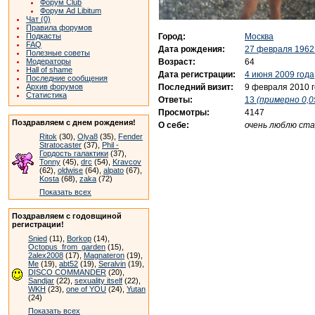
Форум Club
Форум Ad Libitum
Чат (0)
Правила форумов
Город:
Москва
Подкасты
FAQ
Дата рождения:
27 февраля 1962
Полезные советы
Возраст:
64
Модераторы
Hall of shame
Дата регистрации:
4 июня 2009 года
Последние сообщения
Последний визит:
9 февраля 2010 
Архив форумов
Статистика
Ответы:
13
(примерно 0,0
Просмотры:
4147
Поздравляем с днем рождения!
О себе:
очень люблю ста
Ritok
(30),
Olya8
(35),
Fender
Stratocaster
(37),
Phil -
Гордость галактики
(37),
Tonny
(45),
drc
(54),
Kravcov
(62),
oldwise
(64),
alpato
(67),
Kosta
(68),
zaka
(72)
Показать всех
Поздравляем с годовщиной
регистрации!
Snied
(11),
Borkop
(14),
Octopus_from_garden
(15),
2alex2008
(17),
Magnateron
(19),
Me
(19),
abt52
(19),
Seralvin
(19),
DISCO COMMANDER
(20),
Sandjar
(22),
sexuality itself
(22),
WKH
(23),
one of YOU
(24),
Yutan
(24)
Показать всех