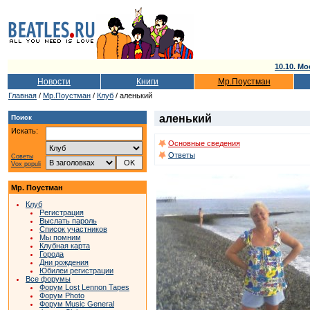
10.10. Мо
Новости
Книги
Мр.Поустман
Главная
/
Мр.Поустман
/
Клуб
/ аленький
аленький
Поиск
Искать:
Основные сведения
Ответы
Советы
Vox populi
Мр. Поустман
Клуб
Регистрация
Выслать пароль
Список участников
Мы помним
Клубная карта
Города
Дни рождения
Юбилеи регистрации
Все форумы
Форум Lost Lennon Tapes
Форум Photo
Форум Music General