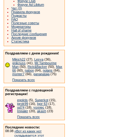
Форум Club
Форум Ad Libitum
Чат (0)
Правила форумов
Подкасты
FAQ
Полезные советы
Модераторы
Hall of shame
Последние сообщения
Архив форумов
Статистика
Поздравляем с днем рождения!
Mikich22
(27),
Lesya
(36),
gniknuss
(41),
Mr.Tambourine
Man
(50),
Rick&Backer
(50),
Max
66
(60),
nabon
(64),
nolans
(64),
monter7
(66),
ganapataja
(75)
Показать всех
Поздравляем с годовщиной
регистрации!
egoktis
(5),
Superkot
(15),
igrok99
(16),
Igor 63
(17),
od74
(18),
уоллес
(18),
Impaler
(20),
akash
(23)
Показать всех
Последние новости:
08.08
«Вот из каких нот
складывается этот