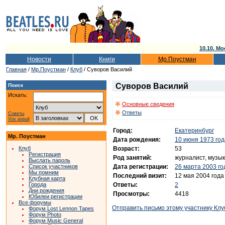
10.10. Мо
Новости
Книги
Мр.Поустман
Главная
/
Мр.Поустман
/
Клуб
/ Суворов Василий
Суворов Василий
Поиск
Искать:
Основные сведения
Ответы
Советы
Vox populi
Город:
Екатеринбург
Мр. Поустман
Дата рождения:
10 июня 1973 год
Возраст:
53
Клуб
Регистрация
Род занятий:
журналист, музы
Выслать пароль
Дата регистрации:
26 марта 2003 го
Список участников
Мы помним
Последний визит:
12 мая 2004 года
Клубная карта
Ответы:
2
Города
Дни рождения
Просмотры:
4418
Юбилеи регистрации
Все форумы
Отправить письмо этому участнику Клу
Форум Lost Lennon Tapes
Форум Photo
Форум Music General