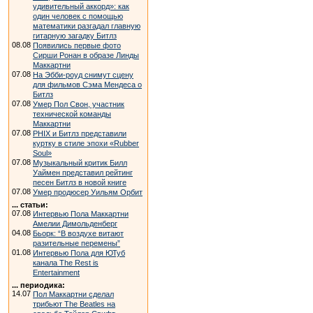
удивительный аккорд»: как
один человек с помощью
математики разгадал главную
гитарную загадку Битлз
08.08
Появились первые фото
Сирши Ронан в образе Линды
Маккартни
07.08
На Эбби-роуд снимут сцену
для фильмов Сэма Мендеса о
Битлз
07.08
Умер Пол Свон, участник
технической команды
Маккартни
07.08
PHIX и Битлз представили
куртку в стиле эпохи «Rubber
Soul»
07.08
Музыкальный критик Билл
Уаймен представил рейтинг
песен Битлз в новой книге
07.08
Умер продюсер Уильям Орбит
... статьи:
07.08
Интервью Пола Маккартни
Амелии Димольденберг
04.08
Бьорк: “В воздухе витают
разительные перемены”
01.08
Интервью Пола для ЮТуб
канала The Rest is
Entertainment
... периодика:
14.07
Пол Маккартни сделал
трибьют The Beatles на