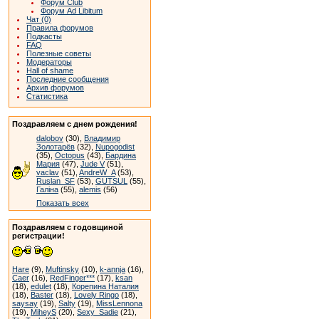
Форум Club
Форум Ad Libitum
Чат (0)
Правила форумов
Подкасты
FAQ
Полезные советы
Модераторы
Hall of shame
Последние сообщения
Архив форумов
Статистика
Поздравляем с днем рождения!
dalobov
(30),
Владимир
Золотарёв
(32),
Nupogodist
(35),
Octopus
(43),
Бардина
Мария
(47),
Jude V
(51),
vaclav
(51),
AndreW_A
(53),
Ruslan_SF
(53),
GUTSUL
(55),
Галіна
(55),
alemis
(56)
Показать всех
Поздравляем с годовщиной
регистрации!
Hare
(9),
Muftinsky
(10),
k-annja
(16),
Caer
(16),
RedFinger***
(17),
ksan
(18),
edulet
(18),
Корепина Наталия
(18),
Baster
(18),
Lovely Ringo
(18),
saysay
(19),
Salty
(19),
MissLennona
(19),
MiheyS
(20),
Sexy_Sadie
(21),