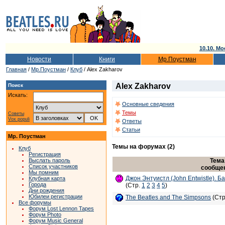
10.10. Мо
Новости
Книги
Мр.Поустман
Главная
/
Мр.Поустман
/
Клуб
/ Alex Zakharov
Alex Zakharov
Поиск
Искать:
Основные сведения
Темы
Советы
Vox populi
Ответы
Статьи
Мр. Поустман
Темы на форумах (2)
Клуб
Регистрация
Тема
Выслать пароль
Список участников
сообще
Мы помним
Джон Энтуистл (John Entwistle). Ба
Клубная карта
Города
(Стр.
1
2
3
4
5
)
Дни рождения
Юбилеи регистрации
The Beatles and The Simpsons
(Стр
Все форумы
Форум Lost Lennon Tapes
Форум Photo
Форум Music General