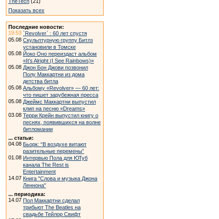
TheTech
(21)
Показать всех
Последние новости:
19:53
`Revolver` : 60 лет спустя
05.08
Скульптурную группу Битлз
установили в Томске
05.08
Йоко Оно переиздаст альбом
«It’s Alright (I See Rainbows)»
05.08
Джон Бон Джови позвонил
Полу Маккартни из дома
детства битла
05.08
Альбому «Revolver» — 60 лет:
что пишет зарубежная пресса
05.08
Джеймс Маккартни выпустил
клип на песню «Dreams»
03.08
Терри Крейн выпустил книгу о
песнях, появившихся на волне
битломании
... статьи:
04.08
Бьорк: “В воздухе витают
разительные перемены”
01.08
Интервью Пола для ЮТуб
канала The Rest is
Entertainment
14.07
Книга "Слова и музыка Джона
Леннона"
... периодика:
14.07
Пол Маккартни сделал
трибьют The Beatles на
свадьбе Тейлор Свифт