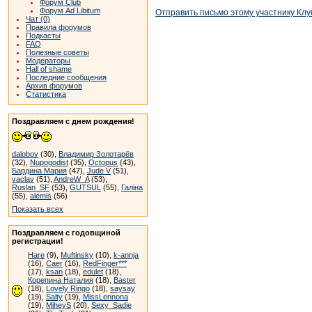
Форум Club
Форум Ad Libitum
Отправить письмо этому участнику Клу
Чат (0)
Правила форумов
Подкасты
FAQ
Полезные советы
Модераторы
Hall of shame
Последние сообщения
Архив форумов
Статистика
Поздравляем с днем рождения!
dalobov
(30),
Владимир Золотарёв
(32),
Nupogodist
(35),
Octopus
(43),
Бардина Мария
(47),
Jude V
(51),
vaclav
(51),
AndreW_A
(53),
Ruslan_SF
(53),
GUTSUL
(55),
Галіна
(55),
alemis
(56)
Показать всех
Поздравляем с годовщиной
регистрации!
Hare
(9),
Muftinsky
(10),
k-annja
(16),
Caer
(16),
RedFinger***
(17),
ksan
(18),
edulet
(18),
Корепина Наталия
(18),
Baster
(18),
Lovely Ringo
(18),
saysay
(19),
Salty
(19),
MissLennona
(19),
MiheyS
(20),
Sexy_Sadie