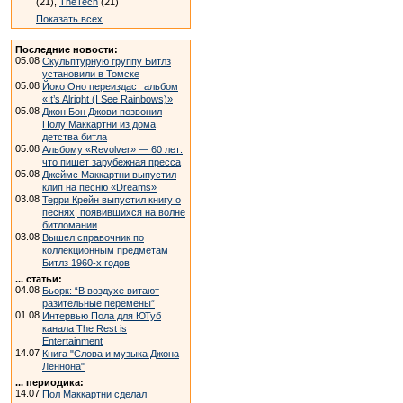
(21),
TheTech
(21)
Показать всех
Последние новости:
05.08
Скульптурную группу Битлз
установили в Томске
05.08
Йоко Оно переиздаст альбом
«It’s Alright (I See Rainbows)»
05.08
Джон Бон Джови позвонил
Полу Маккартни из дома
детства битла
05.08
Альбому «Revolver» — 60 лет:
что пишет зарубежная пресса
05.08
Джеймс Маккартни выпустил
клип на песню «Dreams»
03.08
Терри Крейн выпустил книгу о
песнях, появившихся на волне
битломании
03.08
Вышел справочник по
коллекционным предметам
Битлз 1960-х годов
... статьи:
04.08
Бьорк: “В воздухе витают
разительные перемены”
01.08
Интервью Пола для ЮТуб
канала The Rest is
Entertainment
14.07
Книга "Слова и музыка Джона
Леннона"
... периодика:
14.07
Пол Маккартни сделал