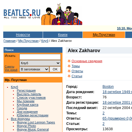
10.10. Мо
Новости
Книги
Мр.Поустман
Главная
/
Мр.Поустман
/
Клуб
/ Alex Zakharov
Alex Zakharov
Поиск
Искать:
Основные сведения
Темы
Советы
Vox populi
Ответы
Статьи
Мр. Поустман
Город:
Boston
Клуб
Регистрация
Дата рождения:
18 октября 1949 
Выслать пароль
Возраст:
76
Список участников
Мы помним
Дата регистрации:
18 октября 2001 
Клубная карта
Последний визит:
22 октября 2004 
Города
Дни рождения
Темы:
2
Юбилеи регистрации
Ответы:
65
(примерно 0,0
Все форумы
Форум Lost Lennon Tapes
Статьи:
2
Форум Photo
Просмотры:
13638
Форум Music General