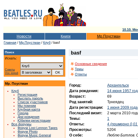
10.10. Мо
Новости
Книги
Мр.Поустман
Главная
/
Мр.Поустман
/
Клуб
/ basf
basf
Поиск
Искать:
Основные сведения
Темы
Советы
Vox populi
Ответы
Мр. Поустман
Город:
Архангельск
Дата рождения:
14 июня 1957 год
Клуб
Регистрация
Возраст:
69
Выслать пароль
Род занятий:
Тунеядец
Список участников
Мы помним
Дата регистрации:
1 июня 2009 года
Клубная карта
Последний визит:
2 марта 2010 год
Города
Дни рождения
Темы:
1
Юбилеи регистрации
Ответы:
4
(примерно 0,01 
Все форумы
Форум Lost Lennon Tapes
Просмотры:
5204
Форум Photo
О себе:
Люблю Битлов. 
Форум Music General