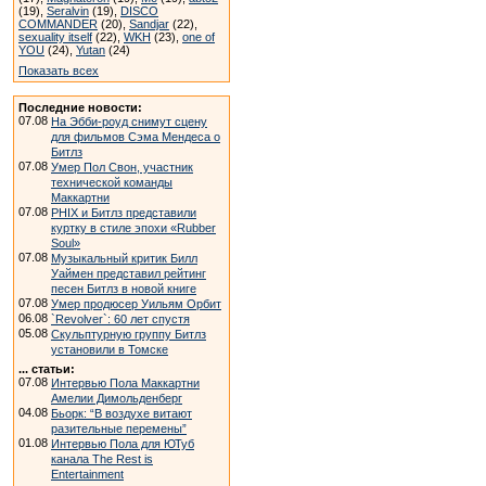
(19),
Seralvin
(19),
DISCO
COMMANDER
(20),
Sandjar
(22),
sexuality itself
(22),
WKH
(23),
one of
YOU
(24),
Yutan
(24)
Показать всех
Последние новости:
07.08
На Эбби-роуд снимут сцену
для фильмов Сэма Мендеса о
Битлз
07.08
Умер Пол Свон, участник
технической команды
Маккартни
07.08
PHIX и Битлз представили
куртку в стиле эпохи «Rubber
Soul»
07.08
Музыкальный критик Билл
Уаймен представил рейтинг
песен Битлз в новой книге
07.08
Умер продюсер Уильям Орбит
06.08
`Revolver`: 60 лет спустя
05.08
Скульптурную группу Битлз
установили в Томске
... статьи:
07.08
Интервью Пола Маккартни
Амелии Димольденберг
04.08
Бьорк: “В воздухе витают
разительные перемены”
01.08
Интервью Пола для ЮТуб
канала The Rest is
Entertainment