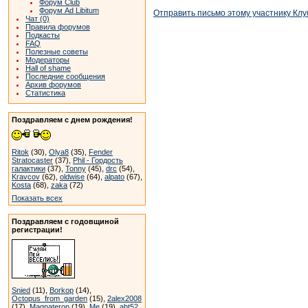
Форум Club
Форум Ad Libitum
Отправить письмо этому участнику Клу
Чат (0)
Правила форумов
Подкасты
FAQ
Полезные советы
Модераторы
Hall of shame
Последние сообщения
Архив форумов
Статистика
Поздравляем с днем рождения!
Ritok
(30),
Olya8
(35),
Fender
Stratocaster
(37),
Phil - Гордость
галактики
(37),
Tonny
(45),
drc
(54),
Kravcov
(62),
oldwise
(64),
alpato
(67),
Kosta
(68),
zaka
(72)
Показать всех
Поздравляем с годовщиной
регистрации!
Snied
(11),
Borkop
(14),
Octopus_from_garden
(15),
2alex2008
(17),
Magnateron
(19),
Me
(19),
abt52