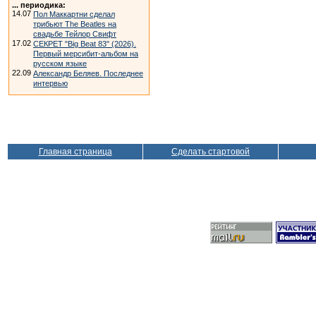
... периодика:
14.07
Пол Маккартни сделал
трибьют The Beatles на
свадьбе Тейлор Свифт
17.02
СЕКРЕТ "Big Beat 83" (2026).
Первый мерсибит-альбом на
русском языке
22.09
Александр Беляев. Последнее
интервью
Главная страница
Сделать стартовой