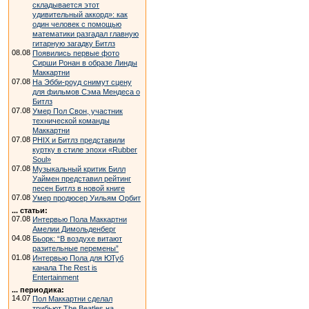
складывается этот
удивительный аккорд»: как
один человек с помощью
математики разгадал главную
гитарную загадку Битлз
08.08
Появились первые фото
Сирши Ронан в образе Линды
Маккартни
07.08
На Эбби-роуд снимут сцену
для фильмов Сэма Мендеса о
Битлз
07.08
Умер Пол Свон, участник
технической команды
Маккартни
07.08
PHIX и Битлз представили
куртку в стиле эпохи «Rubber
Soul»
07.08
Музыкальный критик Билл
Уаймен представил рейтинг
песен Битлз в новой книге
07.08
Умер продюсер Уильям Орбит
... статьи:
07.08
Интервью Пола Маккартни
Амелии Димольденберг
04.08
Бьорк: “В воздухе витают
разительные перемены”
01.08
Интервью Пола для ЮТуб
канала The Rest is
Entertainment
... периодика:
14.07
Пол Маккартни сделал
трибьют The Beatles на