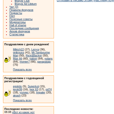
Отправить письмо этому участнику Клу
Форум Club
Форум Ad Libitum
Чат (0)
Правила форумов
Подкасты
FAQ
Полезные советы
Модераторы
Hall of shame
Последние сообщения
Архив форумов
Статистика
Поздравляем с днем рождения!
Mikich22
(27),
Lesya
(36),
gniknuss
(41),
Mr.Tambourine
Man
(50),
Rick&Backer
(50),
Max 66
(60),
nabon
(64),
nolans
(64),
monter7
(66),
ganapataja
(75)
Показать всех
Поздравляем с годовщиной
регистрации!
egoktis
(5),
Superkot
(15),
igrok99
(16),
Igor 63
(17),
od74
(18),
уоллес
(18),
Impaler
(20),
akash
(23)
Показать всех
Последние новости:
08.08
«Вот из каких нот