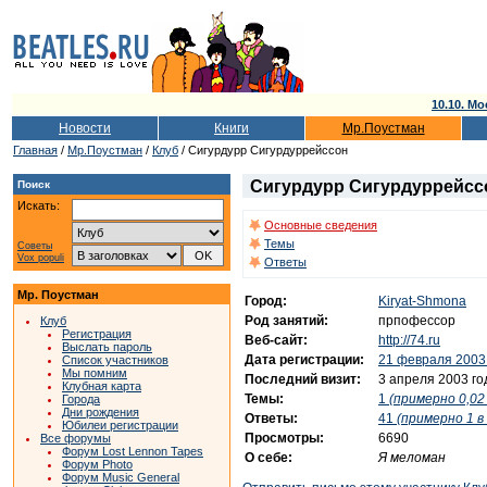
10.10. Мо
Новости
Книги
Мр.Поустман
Главная
/
Мр.Поустман
/
Клуб
/ Сигурдурр Сигурдуррейссон
Сигурдурр Сигурдуррейс
Поиск
Искать:
Основные сведения
Темы
Советы
Vox populi
Ответы
Мр. Поустман
Город:
Kiryat-Shmona
Род занятий:
прпофессор
Клуб
Регистрация
Веб-сайт:
http://74.ru
Выслать пароль
Дата регистрации:
21 февраля 2003
Список участников
Мы помним
Последний визит:
3 апреля 2003 го
Клубная карта
Темы:
1
(примерно 0,02 
Города
Дни рождения
Ответы:
41
(примерно 1 в
Юбилеи регистрации
Просмотры:
6690
Все форумы
Форум Lost Lennon Tapes
О себе:
Я меломан
Форум Photo
Форум Music General