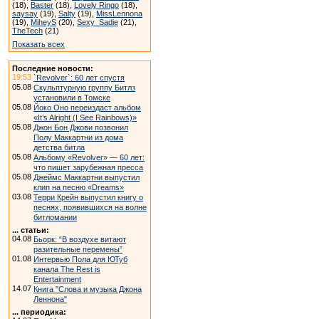
(18),
Baster
(18),
Lovely Ringo
(18),
saysay
(19),
Salty
(19),
MissLennona
(19),
MiheyS
(20),
Sexy_Sadie
(21),
TheTech
(21)
Показать всех
Последние новости:
19:53
`Revolver`: 60 лет спустя
05.08
Скульптурную группу Битлз
установили в Томске
05.08
Йоко Оно переиздаст альбом
«It’s Alright (I See Rainbows)»
05.08
Джон Бон Джови позвонил
Полу Маккартни из дома
детства битла
05.08
Альбому «Revolver» — 60 лет:
что пишет зарубежная пресса
05.08
Джеймс Маккартни выпустил
клип на песню «Dreams»
03.08
Терри Крейн выпустил книгу о
песнях, появившихся на волне
битломании
... статьи:
04.08
Бьорк: “В воздухе витают
разительные перемены”
01.08
Интервью Пола для ЮТуб
канала The Rest is
Entertainment
14.07
Книга "Слова и музыка Джона
Леннона"
... периодика: