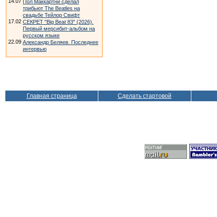
14.07
Пол Маккартни сделал
трибьют The Beatles на
свадьбе Тейлор Свифт
17.02
СЕКРЕТ "Big Beat 83" (2026).
Первый мерсибит-альбом на
русском языке
22.09
Александр Беляев. Последнее
интервью
Главная страница
Сделать стартовой