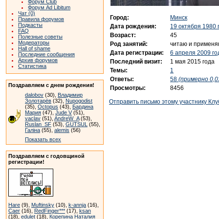
Форум Club
Форум Ad Libitum
Чат (0)
Город:
Минск
Правила форумов
Подкасты
Дата рождения:
19 октября 1980 
FAQ
Возраст:
45
Полезные советы
Модераторы
Род занятий:
читаю и применя
Hall of shame
Дата регистрации:
6 апреля 2009 го
Последние сообщения
Архив форумов
Последний визит:
1 мая 2015 года
Статистика
Темы:
1
Ответы:
58
(примерно 0,0
Поздравляем с днем рождения!
Просмотры:
8456
dalobov
(30),
Владимир
Золотарёв
(32),
Nupogodist
Отправить письмо этому участнику Клу
(35),
Octopus
(43),
Бардина
Мария
(47),
Jude V
(51),
vaclav
(51),
AndreW_A
(53),
Ruslan_SF
(53),
GUTSUL
(55),
Галіна
(55),
alemis
(56)
Показать всех
Поздравляем с годовщиной
регистрации!
Hare
(9),
Muftinsky
(10),
k-annja
(16),
Caer
(16),
RedFinger***
(17),
ksan
(18),
edulet
(18),
Корепина Наталия