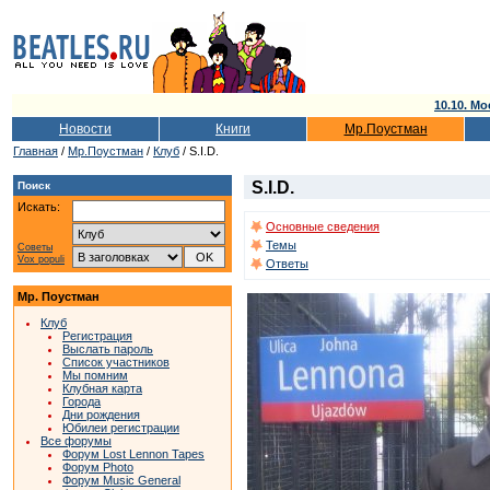
10.10. Мо
Новости
Книги
Мр.Поустман
Главная
/
Мр.Поустман
/
Клуб
/ S.I.D.
S.I.D.
Поиск
Искать:
Основные сведения
Темы
Советы
Vox populi
Ответы
Мр. Поустман
Клуб
Регистрация
Выслать пароль
Список участников
Мы помним
Клубная карта
Города
Дни рождения
Юбилеи регистрации
Все форумы
Форум Lost Lennon Tapes
Форум Photo
Форум Music General