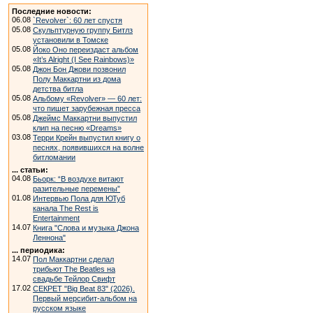
Последние новости:
06.08
`Revolver`: 60 лет спустя
05.08
Скульптурную группу Битлз
установили в Томске
05.08
Йоко Оно переиздаст альбом
«It’s Alright (I See Rainbows)»
05.08
Джон Бон Джови позвонил
Полу Маккартни из дома
детства битла
05.08
Альбому «Revolver» — 60 лет:
что пишет зарубежная пресса
05.08
Джеймс Маккартни выпустил
клип на песню «Dreams»
03.08
Терри Крейн выпустил книгу о
песнях, появившихся на волне
битломании
... статьи:
04.08
Бьорк: “В воздухе витают
разительные перемены”
01.08
Интервью Пола для ЮТуб
канала The Rest is
Entertainment
14.07
Книга "Слова и музыка Джона
Леннона"
... периодика:
14.07
Пол Маккартни сделал
трибьют The Beatles на
свадьбе Тейлор Свифт
17.02
СЕКРЕТ "Big Beat 83" (2026).
Первый мерсибит-альбом на
русском языке