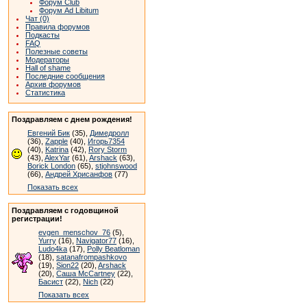
Форум Club
Форум Ad Libitum
Чат (0)
Правила форумов
Подкасты
FAQ
Полезные советы
Модераторы
Hall of shame
Последние сообщения
Архив форумов
Статистика
Поздравляем с днем рождения!
Евгений Бик
(35),
Димедролл
(36),
Zapple
(40),
Игорь7354
(40),
Katrina
(42),
Rory Storm
(43),
AlexYar
(61),
Arshack
(63),
Borick London
(65),
stjohnswood
(66),
Андрей Хрисанфов
(77)
Показать всех
Поздравляем с годовщиной
регистрации!
evgen_menschov_76
(5),
Yurry
(16),
Navigator77
(16),
Ludo4ka
(17),
Polly Beatloman
(18),
satanafrompashkovo
(19),
Sion22
(20),
Arshack
(20),
Саша McCartney
(22),
Басист
(22),
Nich
(22)
Показать всех