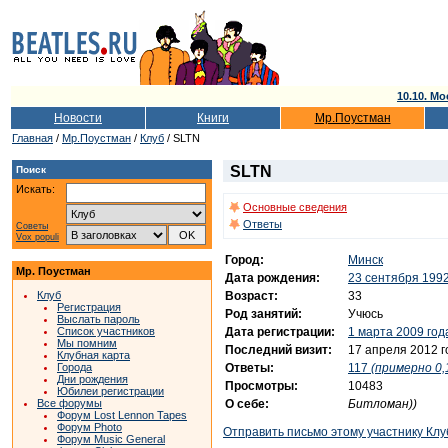
10.10. Мо
Новости
Книги
Мр.Поустман
Главная
/
Мр.Поустман
/
Клуб
/ SLTN
SLTN
Поиск
Искать:
Основные сведения
Ответы
Советы
Vox populi
Город:
Минск
Мр. Поустман
Дата рождения:
23 сентября 1992
Возраст:
33
Клуб
Регистрация
Род занятий:
Учюсь
Выслать пароль
Дата регистрации:
1 марта 2009 год
Список участников
Мы помним
Последний визит:
17 апреля 2012 г
Клубная карта
Ответы:
117
(примерно 0,1
Города
Дни рождения
Просмотры:
10483
Юбилеи регистрации
О себе:
Битломан))
Все форумы
Форум Lost Lennon Tapes
Форум Photo
Отправить письмо этому участнику Клу
Форум Music General