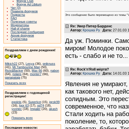
Форум Club
Форум Ad Libitum
Чат (0)
Правила форумов
Подкасты
Это сообщение было перемещено из темы "VD
FAQ
Полезные советы
Модераторы
Re: Умер Питер Барденс
Hall of shame
Автор:
Крошка Ру
Дата:
27.01.03 
Последние сообщения
Архив форумов
Да уж. Поминки. Само
Статистика
миром! Молодое поко
Поздравляем с днем рождения!
есть - слабо и не то...
Mikich22
(27),
Lesya
(36),
gniknuss
(41),
Mr.Tambourine Man
(50),
Re: Rock'n'Roll мёртв?
Rick&Backer
(50),
Max 66
(60),
nabon
Автор:
Крошка Ру
Дата:
14.01.03 
(64),
nolans
(64),
monter7
(66),
ganapataja
(75)
Явления не умирают,
Показать всех
как такового нет, дей
Поздравляем с годовщиной
регистрации!
солидным. Это перест
egoktis
(5),
Superkot
(15),
igrok99
современное, что наз
(16),
Igor 63
(17),
od74
(18),
уоллес
(18),
Impaler
(20),
akash
Стали ходить на рабо
(23)
Показать всех
поколение, то, которо
заработать бабки. Те
Последние новости: