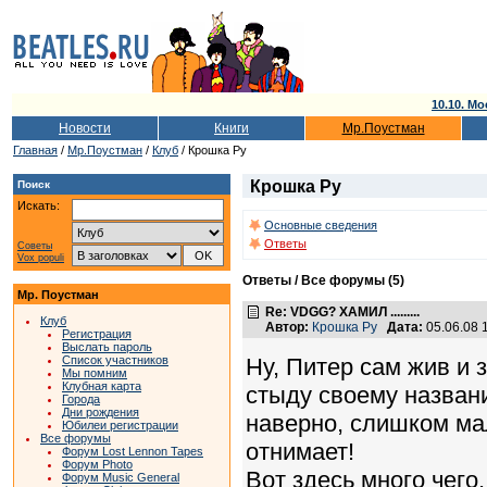
10.10. Мо
Новости
Книги
Мр.Поустман
Главная
/
Мр.Поустман
/
Клуб
/ Крошка Ру
Крошка Ру
Поиск
Искать:
Основные сведения
Ответы
Советы
Vox populi
Ответы / Все форумы (5)
Мр. Поустман
Re: VDGG? ХАМИЛ .........
Клуб
Автор:
Крошка Ру
Дата:
05.06.08 
Регистрация
Выслать пароль
Ну, Питер сам жив и 
Список участников
Мы помним
Клубная карта
стыду своему названи
Города
Дни рождения
наверно, слишком мал
Юбилеи регистрации
Все форумы
отнимает!
Форум Lost Lennon Tapes
Форум Photo
Вот здесь много чего.
Форум Music General