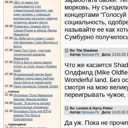
08.08
«Вот из каких нот
морковь. Ну съездили
складывается этот
удивительный аккорд»: как
концертами "Голосуй
один человек с помощью
математики разгадал главную
социальность, одобре
гитарную загадку Битлз
08.08
Появились первые фото
называйте ее как хоти
Сирши Ронан в образе Линды
Маккартни
Сумбурно получилось
07.08
На Эбби-роуд снимут сцену
для фильмов Сэма Мендеса о
Битлз
07.08
Re: The Shadows
Умер Пол Свон, участник
Автор:
Крошка Ру
Дата:
13.01.03 
технической команды
Маккартни
07.08
PHIX и Битлз представили
Что же касается Shad
куртку в стиле эпохи «Rubber
Soul»
Олдфилд (Mike Oldfi
07.08
Музыкальный критик Билл
Wonderful land. Без о
Уаймен представил рейтинг
песен Битлз в новой книге
смотря на мою велик
07.08
Умер продюсер Уильям Орбит
... статьи:
переигрывать чужое, 
07.08
Интервью Пола Маккартни
Амелии Димольденберг
04.08
Бьорк: “В воздухе витают
разительные перемены”
Re: Lennon & Harry Potter
01.08
Интервью Пола для ЮТуб
Автор:
Крошка Ру
Дата:
13.01.03 
канала The Rest is
Entertainment
Да уж. Пока не прочи
... периодика:
14.07