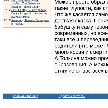
Пол Маккартни сделал
Может, просто образ 
трибьют The Beatles на
такие глупости, как с
свадьбе Тейлор Свифт
17.02
СЕКРЕТ "Big Beat 83" (2026).
Что же касается само
Первый мерсибит-альбом на
русском языке
десткая сказка. Пони
22.09
Александр Беляев. Последнее
интервью
бабушку и саму герои
современных, но все-
таки все 4 переведнн
родители (что может 
много крови и смерти.
А Толкина можно про
образования. А можно
отличие от вас всех 
Главная страница
Сделать стартовой