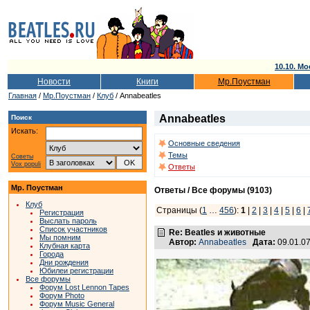
10.10. Мо
Новости
Книги
Мр.Поустман
Главная
/
Мр.Поустман
/
Клуб
/ Annabeatles
Annabeatles
Поиск
Искать:
Основные сведения
Темы
Советы
Vox populi
Ответы
Мр. Поустман
Ответы / Все форумы (9103)
Клуб
Страницы (
1
…
456
):
1
|
2
|
3
|
4
|
5
|
6
|
Регистрация
Выслать пароль
Список участников
Re: Beatles и животные
Мы помним
Автор:
Annabeatles
Дата:
09.01.0
Клубная карта
Города
Дни рождения
Юбилеи регистрации
Все форумы
Форум Lost Lennon Tapes
Форум Photo
Форум Music General