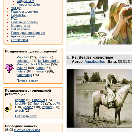
Форум Club
Форум Ad Libitum
Чат (0)
Правила форумов
Подкасты
FAQ
Полезные советы
Модераторы
Hall of shame
Последние сообщения
Архив форумов
Статистика
Поздравляем с днем рождения!
Re: Beatles и животные
Mikich22
(27),
Lesya
(36),
gniknuss
(41),
Mr.Tambourine
Автор:
Annabeatles
Дата:
09.01.0
Man
(50),
Rick&Backer
(50),
Max 66
(60),
nabon
(64),
nolans
(64),
monter7
(66),
ganapataja
(75)
Показать всех
Поздравляем с годовщиной
регистрации!
egoktis
(5),
Superkot
(15),
igrok99
(16),
Igor 63
(17),
od74
(18),
уоллес
(18),
Impaler
(20),
akash
(23)
Показать всех
Последние новости:
08.08
«Вот из каких нот