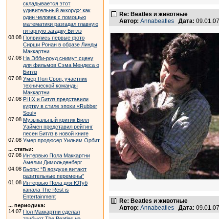
складывается этот
удивительный аккорд»: как
Re: Beatles и животные
один человек с помощью
Автор:
Annabeatles
Дата:
09.01.0
математики разгадал главную
гитарную загадку Битлз
08.08
Появились первые фото
Сирши Ронан в образе Линды
Маккартни
07.08
На Эбби-роуд снимут сцену
для фильмов Сэма Мендеса о
Битлз
07.08
Умер Пол Свон, участник
технической команды
Маккартни
07.08
PHIX и Битлз представили
куртку в стиле эпохи «Rubber
Soul»
07.08
Музыкальный критик Билл
Уаймен представил рейтинг
песен Битлз в новой книге
07.08
Умер продюсер Уильям Орбит
... статьи:
07.08
Интервью Пола Маккартни
Амелии Димольденберг
04.08
Бьорк: “В воздухе витают
разительные перемены”
01.08
Интервью Пола для ЮТуб
канала The Rest is
Entertainment
Re: Beatles и животные
... периодика:
Автор:
Annabeatles
Дата:
09.01.0
14.07
Пол Маккартни сделал
трибьют The Beatles на