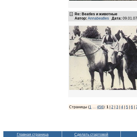
Re: Beatles и животные
Автор:
Annabeatles
Дата:
09.01.0
Страницы (
1
…
456
):
1
|
2
|
3
|
4
|
5
|
6
|
Главная страница
Сделать стартовой