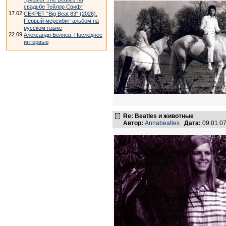
свадьбе Тейлор Свифт
17.02
СЕКРЕТ "Big Beat 83" (2026).
Первый мерсибит-альбом на
русском языке
22.09
Александр Беляев. Последнее
интервью
Re: Beatles и животные
Автор:
Annabeatles
Дата:
09.01.0