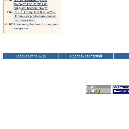
Пол Маккартни сделал
трибьют The Beatles на
свадьбе Тейлор Свифт
17.02
СЕКРЕТ "Big Beat 83" (2026).
Первый мерсибит-альбом на
русском языке
22.09
Александр Беляев. Последнее
интервью
Главная страница
Сделать стартовой