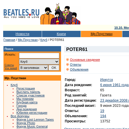
10.10. Мо
Новости
Книги
Мр.Поустман
Главная
/
Мр.Поустман
/
Клуб
/ POTER61
POTER61
Поиск
Искать:
Основные сведения
Ответы
Советы
Vox populi
Объявления
Мр. Поустман
Город:
Иркутск
Дата рождения:
6 июня 1961 года
Клуб
Регистрация
Возраст:
65
Выслать пароль
Род занятий:
Газета
Список участников
Мы помним
Дата регистрации:
23 декабря 2008 
Клубная карта
Последний визит:
9 июня 2023 года
Города
Дни рождения
Ответы:
19
Юбилеи регистрации
Объявления:
194
Все форумы
Форум Lost Lennon Tapes
Просмотры:
13752
Форум Photo
Форум Music General