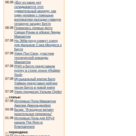
08.08
«Вот из каких нот
складывается этот
удивительный аккорд»: как
один человек с помощью
математики разгадал главную
гитарную загадку Битлз
08.08
Появились первые фото
Сирши Ронан в образе Линды
Маккартни
07.08
На Эбби-роуд снимут сцену
для фильмов Сэма Мендеса о
Битлз
07.08
Умер Пол Свон, участник
технической команды
Маккартни
07.08
PHIX и Битлз представили
куртку в стиле эпохи «Rubber
Soul»
07.08
Музыкальный критик Билл
Уаймен представил рейтинг
песен Битлз в новой книге
07.08
Умер продюсер Уильям Орбит
... статьи:
07.08
Интервью Пола Маккартни
Амелии Димольденберг
04.08
Бьорк: “В воздухе витают
разительные перемены”
01.08
Интервью Пола для ЮТуб
канала The Rest is
Entertainment
... периодика:
14.07