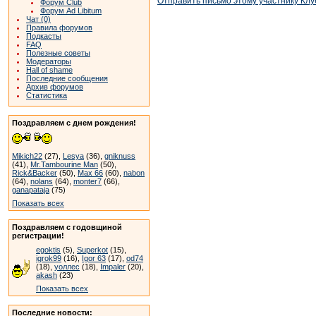
Отправить письмо этому участнику Клу
Форум Club
Форум Ad Libitum
Чат (0)
Правила форумов
Подкасты
FAQ
Полезные советы
Модераторы
Hall of shame
Последние сообщения
Архив форумов
Статистика
Поздравляем с днем рождения!
Mikich22
(27),
Lesya
(36),
gniknuss
(41),
Mr.Tambourine Man
(50),
Rick&Backer
(50),
Max 66
(60),
nabon
(64),
nolans
(64),
monter7
(66),
ganapataja
(75)
Показать всех
Поздравляем с годовщиной
регистрации!
egoktis
(5),
Superkot
(15),
igrok99
(16),
Igor 63
(17),
od74
(18),
уоллес
(18),
Impaler
(20),
akash
(23)
Показать всех
Последние новости: