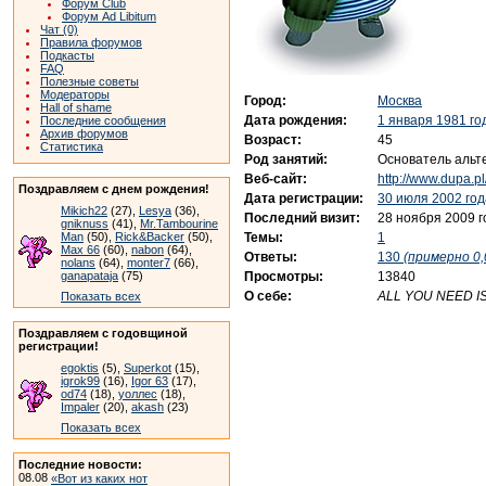
Форум Club
Форум Ad Libitum
Чат (0)
Правила форумов
Подкасты
FAQ
Полезные советы
Модераторы
Город:
Москва
Hall of shame
Дата рождения:
1 января 1981 го
Последние сообщения
Архив форумов
Возраст:
45
Статистика
Род занятий:
Основатель альт
Веб-сайт:
http://www.dupa.pl
Поздравляем с днем рождения!
Дата регистрации:
30 июля 2002 год
Mikich22
(27),
Lesya
(36),
Последний визит:
28 ноября 2009 г
gniknuss
(41),
Mr.Tambourine
Темы:
1
Man
(50),
Rick&Backer
(50),
Max 66
(60),
nabon
(64),
Ответы:
130
(примерно 0,
nolans
(64),
monter7
(66),
Просмотры:
13840
ganapataja
(75)
О себе:
ALL YOU NEED I
Показать всех
Поздравляем с годовщиной
регистрации!
egoktis
(5),
Superkot
(15),
igrok99
(16),
Igor 63
(17),
od74
(18),
уоллес
(18),
Impaler
(20),
akash
(23)
Показать всех
Последние новости:
08.08
«Вот из каких нот