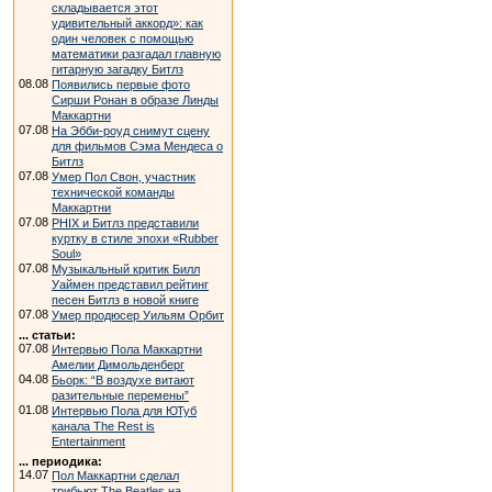
складывается этот
удивительный аккорд»: как
один человек с помощью
математики разгадал главную
гитарную загадку Битлз
08.08
Появились первые фото
Сирши Ронан в образе Линды
Маккартни
07.08
На Эбби-роуд снимут сцену
для фильмов Сэма Мендеса о
Битлз
07.08
Умер Пол Свон, участник
технической команды
Маккартни
07.08
PHIX и Битлз представили
куртку в стиле эпохи «Rubber
Soul»
07.08
Музыкальный критик Билл
Уаймен представил рейтинг
песен Битлз в новой книге
07.08
Умер продюсер Уильям Орбит
... статьи:
07.08
Интервью Пола Маккартни
Амелии Димольденберг
04.08
Бьорк: “В воздухе витают
разительные перемены”
01.08
Интервью Пола для ЮТуб
канала The Rest is
Entertainment
... периодика:
14.07
Пол Маккартни сделал
трибьют The Beatles на