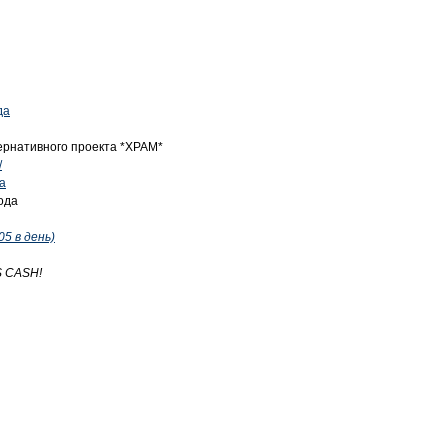
да
ернативного проекта *ХРАМ*
/
а
ода
05 в день)
S CASH!