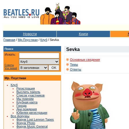
Новости
Книги
Главная
/
Мр.Поустман
/
Клуб
/ Sevka
Sevka
Поиск
Искать:
Основные сведения
Темы
Советы
Vox populi
Ответы
Мр. Поустман
Клуб
Регистрация
Выслать пароль
Список участников
Мы помним
Клубная карта
Города
Дни рождения
Юбилеи регистрации
Все форумы
Форум Lost Lennon Tapes
Форум Photo
Форум Music General