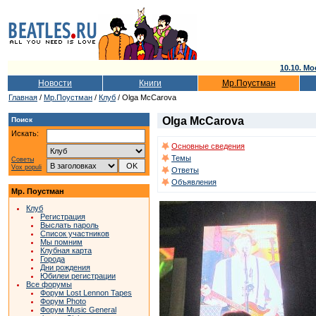
10.10. Мо
Новости
Книги
Мр.Поустман
Главная
/
Мр.Поустман
/
Клуб
/ Olga McCarova
Olga McCarova
Поиск
Искать:
Основные сведения
Темы
Советы
Vox populi
Ответы
Объявления
Мр. Поустман
Клуб
Регистрация
Выслать пароль
Список участников
Мы помним
Клубная карта
Города
Дни рождения
Юбилеи регистрации
Все форумы
Форум Lost Lennon Tapes
Форум Photo
Форум Music General