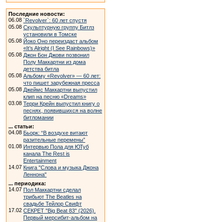
Последние новости:
06.08
`Revolver`: 60 лет спустя
05.08
Скульптурную группу Битлз
установили в Томске
05.08
Йоко Оно переиздаст альбом
«It’s Alright (I See Rainbows)»
05.08
Джон Бон Джови позвонил
Полу Маккартни из дома
детства битла
05.08
Альбому «Revolver» — 60 лет:
что пишет зарубежная пресса
05.08
Джеймс Маккартни выпустил
клип на песню «Dreams»
03.08
Терри Крейн выпустил книгу о
песнях, появившихся на волне
битломании
... статьи:
04.08
Бьорк: “В воздухе витают
разительные перемены”
01.08
Интервью Пола для ЮТуб
канала The Rest is
Entertainment
14.07
Книга "Слова и музыка Джона
Леннона"
... периодика:
14.07
Пол Маккартни сделал
трибьют The Beatles на
свадьбе Тейлор Свифт
17.02
СЕКРЕТ "Big Beat 83" (2026).
Первый мерсибит-альбом на