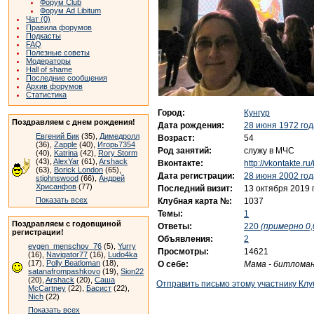
Форум Club
Форум Ad Libitum
Чат (0)
Правила форумов
Подкасты
FAQ
Полезные советы
Модераторы
Hall of shame
Последние сообщения
Архив форумов
Статистика
Город:
Кунгур
Поздравляем с днем рождения!
Дата рождения:
28 июня 1972 год
Евгений Бик
(35),
Димедролл
Возраст:
54
(36),
Zapple
(40),
Игорь7354
Род занятий:
служу в МЧС
(40),
Katrina
(42),
Rory Storm
(43),
AlexYar
(61),
Arshack
Вконтакте:
http://vkontakte.r
(63),
Borick London
(65),
Дата регистрации:
28 июня 2002 год
stjohnswood
(66),
Андрей
Хрисанфов
(77)
Последний визит:
13 октября 2019 
Показать всех
Клубная карта №:
1037
Темы:
1
Поздравляем с годовщиной
Ответы:
220
(примерно 0,
регистрации!
Объявления:
2
evgen_menschov_76
(5),
Yurry
Просмотры:
14621
(16),
Navigator77
(16),
Ludo4ka
(17),
Polly Beatloman
(18),
О себе:
Мама - битломан
satanafrompashkovo
(19),
Sion22
(20),
Arshack
(20),
Саша
Отправить письмо этому участнику Клу
McCartney
(22),
Басист
(22),
Nich
(22)
Показать всех