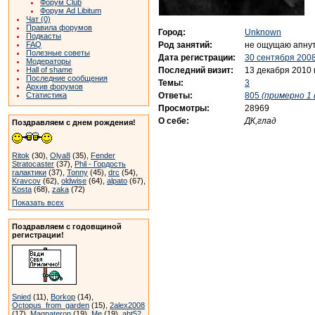
Форум Club
Форум Ad Libitum
Чат (0)
Правила форумов
Город:
Unknown
Подкасты
Род занятий:
не ощущаю апнуто
FAQ
Полезные советы
Дата регистрации:
30 сентября 2008
Модераторы
Последний визит:
13 декабря 2010 
Hall of shame
Последние сообщения
Темы:
3
Архив форумов
Ответы:
805
(примерно 1 
Статистика
Просмотры:
28969
О себе:
ДК,глад
Поздравляем с днем рождения!
Ritok
(30),
Olya8
(35),
Fender
Stratocaster
(37),
Phil - Гордость
галактики
(37),
Tonny
(45),
drc
(54),
Kravcov
(62),
oldwise
(64),
alpato
(67),
Kosta
(68),
zaka
(72)
Показать всех
Поздравляем с годовщиной
регистрации!
Snied
(11),
Borkop
(14),
Octopus_from_garden
(15),
2alex2008
(17),
Magnateron
(19),
Me
(19),
abt52