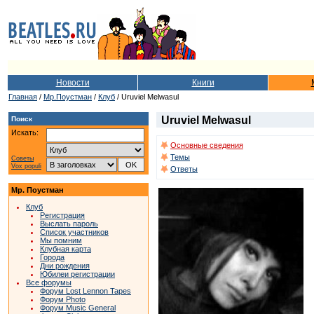
Новости
Книги
Главная
/
Мр.Поустман
/
Клуб
/ Uruviel Melwasul
Uruviel Melwasul
Поиск
Искать:
Основные сведения
Темы
Советы
Vox populi
Ответы
Мр. Поустман
Клуб
Регистрация
Выслать пароль
Список участников
Мы помним
Клубная карта
Города
Дни рождения
Юбилеи регистрации
Все форумы
Форум Lost Lennon Tapes
Форум Photo
Форум Music General