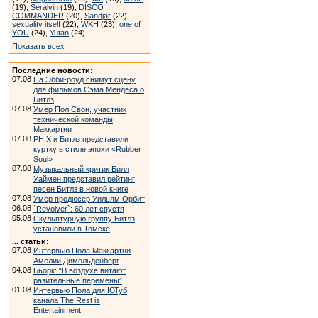
(19),
Seralvin
(19),
DISCO
COMMANDER
(20),
Sandjar
(22),
sexuality itself
(22),
WKH
(23),
one of
YOU
(24),
Yutan
(24)
Показать всех
Последние новости:
07.08
На Эбби-роуд снимут сцену
для фильмов Сэма Мендеса о
Битлз
07.08
Умер Пол Свон, участник
технической команды
Маккартни
07.08
PHIX и Битлз представили
куртку в стиле эпохи «Rubber
Soul»
07.08
Музыкальный критик Билл
Уаймен представил рейтинг
песен Битлз в новой книге
07.08
Умер продюсер Уильям Орбит
06.08
`Revolver`: 60 лет спустя
05.08
Скульптурную группу Битлз
установили в Томске
... статьи:
07.08
Интервью Пола Маккартни
Амелии Димольденберг
04.08
Бьорк: “В воздухе витают
разительные перемены”
01.08
Интервью Пола для ЮТуб
канала The Rest is
Entertainment