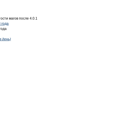
сти магов после 4.0.1
 года
года
в день)