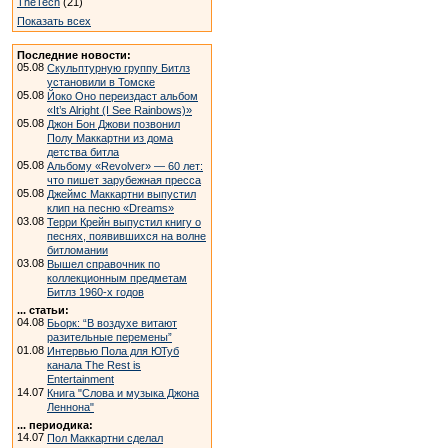
TheTech
(21)
Показать всех
Последние новости:
05.08
Скульптурную группу Битлз
установили в Томске
05.08
Йоко Оно переиздаст альбом
«It’s Alright (I See Rainbows)»
05.08
Джон Бон Джови позвонил
Полу Маккартни из дома
детства битла
05.08
Альбому «Revolver» — 60 лет:
что пишет зарубежная пресса
05.08
Джеймс Маккартни выпустил
клип на песню «Dreams»
03.08
Терри Крейн выпустил книгу о
песнях, появившихся на волне
битломании
03.08
Вышел справочник по
коллекционным предметам
Битлз 1960-х годов
... статьи:
04.08
Бьорк: “В воздухе витают
разительные перемены”
01.08
Интервью Пола для ЮТуб
канала The Rest is
Entertainment
14.07
Книга "Слова и музыка Джона
Леннона"
... периодика:
14.07
Пол Маккартни сделал