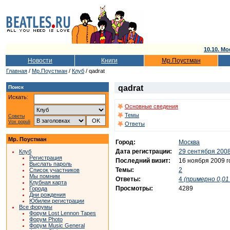
10.10. Мо
Новости
Книги
Мр.Поустман
Главная
/
Мр.Поустман
/
Клуб
/ qadrat
qadrat
Поиск
Искать:
Основные сведения
Темы
Советы
Vox populi
Ответы
Мр. Поустман
Город:
Москва
Дата регистрации:
29 сентября 2008
Клуб
Регистрация
Последний визит:
16 ноября 2009 г
Выслать пароль
Темы:
2
Список участников
Мы помним
Ответы:
4
(примерно 0,01 
Клубная карта
Просмотры:
4289
Города
Дни рождения
Юбилеи регистрации
Все форумы
Форум Lost Lennon Tapes
Форум Photo
Форум Music General