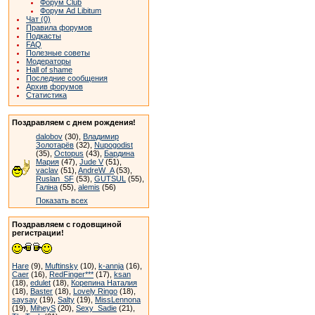
Форум Club
Форум Ad Libitum
Чат (0)
Правила форумов
Подкасты
FAQ
Полезные советы
Модераторы
Hall of shame
Последние сообщения
Архив форумов
Статистика
Поздравляем с днем рождения!
dalobov
(30),
Владимир
Золотарёв
(32),
Nupogodist
(35),
Octopus
(43),
Бардина
Мария
(47),
Jude V
(51),
vaclav
(51),
AndreW_A
(53),
Ruslan_SF
(53),
GUTSUL
(55),
Галіна
(55),
alemis
(56)
Показать всех
Поздравляем с годовщиной
регистрации!
Hare
(9),
Muftinsky
(10),
k-annja
(16),
Caer
(16),
RedFinger***
(17),
ksan
(18),
edulet
(18),
Корепина Наталия
(18),
Baster
(18),
Lovely Ringo
(18),
saysay
(19),
Salty
(19),
MissLennona
(19),
MiheyS
(20),
Sexy_Sadie
(21),