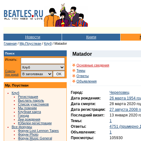
Новости
Книги
Главная
/
Мр.Поустман
/
Клуб
/ Matador
Matador
Поиск
Искать:
Основные сведения
Темы
Советы
Vox populi
Ответы
Объявления
Мр. Поустман
Город:
Череповец
Клуб
Регистрация
Дата рождения:
26 марта 1954 го
Выслать пароль
Дата смерти:
28 марта 2020 го
Список участников
Мы помним
Дата регистрации:
27 августа 2008 
Клубная карта
Последний визит:
13 января 2020 г
Города
Дни рождения
Темы:
1
Юбилеи регистрации
Ответы:
4751
(примерно 1
Все форумы
Форум Lost Lennon Tapes
Объявления:
1
Форум Photo
Просмотры:
105930
Форум Music General