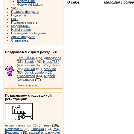
Форум Club
О себе:
Меломан с более
Форум Ad Libitum
Чат (0)
Правила форумов
Подкасты
FAQ
Полезные советы
Модераторы
Hall of shame
Последние сообщения
Архив форумов
Статистика
Поздравляем с днем рождения!
Евгений Бик
(35),
Димедролл
(36),
Zapple
(40),
Игорь7354
(40),
Katrina
(42),
Rory Storm
(43),
AlexYar
(61),
Arshack
(63),
Borick London
(65),
stjohnswood
(66),
Андрей
Хрисанфов
(77)
Показать всех
Поздравляем с годовщиной
регистрации!
evgen_menschov_76
(5),
Yurry
(16),
Navigator77
(16),
Ludo4ka
(17),
Polly
Beatloman
(18),
satanafrompashkovo