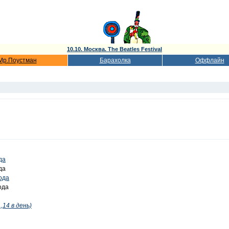
10.10. Москва. The Beatles Festival
Мр.Поустман
Барахолка
Оффлайн
да
да
года
ода
,14 в день)