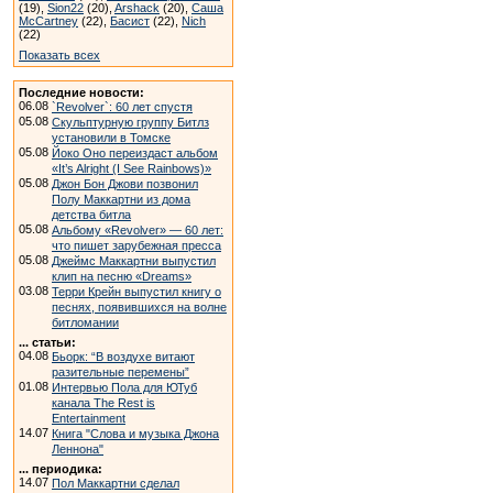
(19),
Sion22
(20),
Arshack
(20),
Саша
McCartney
(22),
Басист
(22),
Nich
(22)
Показать всех
Последние новости:
06.08
`Revolver`: 60 лет спустя
05.08
Скульптурную группу Битлз
установили в Томске
05.08
Йоко Оно переиздаст альбом
«It’s Alright (I See Rainbows)»
05.08
Джон Бон Джови позвонил
Полу Маккартни из дома
детства битла
05.08
Альбому «Revolver» — 60 лет:
что пишет зарубежная пресса
05.08
Джеймс Маккартни выпустил
клип на песню «Dreams»
03.08
Терри Крейн выпустил книгу о
песнях, появившихся на волне
битломании
... статьи:
04.08
Бьорк: “В воздухе витают
разительные перемены”
01.08
Интервью Пола для ЮТуб
канала The Rest is
Entertainment
14.07
Книга "Слова и музыка Джона
Леннона"
... периодика:
14.07
Пол Маккартни сделал