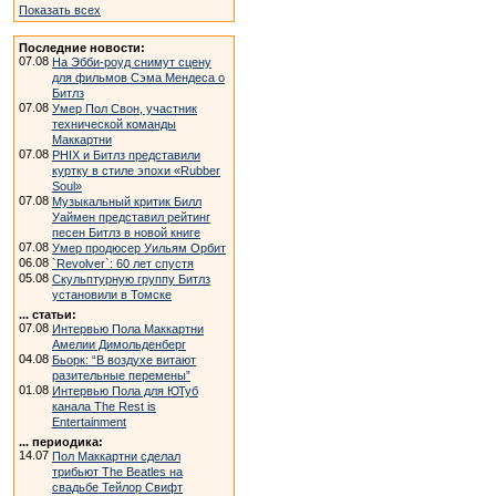
Показать всех
Последние новости:
07.08
На Эбби-роуд снимут сцену
для фильмов Сэма Мендеса о
Битлз
07.08
Умер Пол Свон, участник
технической команды
Маккартни
07.08
PHIX и Битлз представили
куртку в стиле эпохи «Rubber
Soul»
07.08
Музыкальный критик Билл
Уаймен представил рейтинг
песен Битлз в новой книге
07.08
Умер продюсер Уильям Орбит
06.08
`Revolver`: 60 лет спустя
05.08
Скульптурную группу Битлз
установили в Томске
... статьи:
07.08
Интервью Пола Маккартни
Амелии Димольденберг
04.08
Бьорк: “В воздухе витают
разительные перемены”
01.08
Интервью Пола для ЮТуб
канала The Rest is
Entertainment
... периодика:
14.07
Пол Маккартни сделал
трибьют The Beatles на
свадьбе Тейлор Свифт