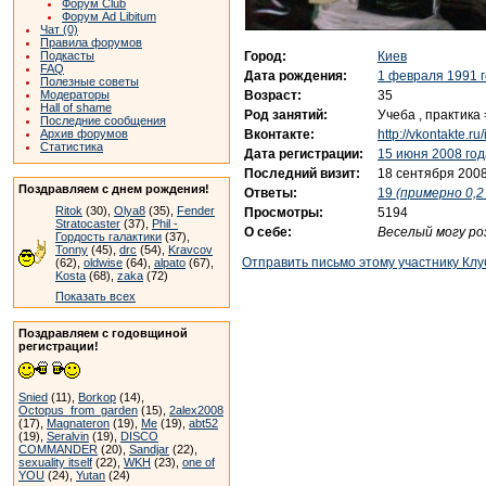
Форум Club
Форум Ad Libitum
Чат (0)
Правила форумов
Город:
Киев
Подкасты
FAQ
Дата рождения:
1 февраля 1991 
Полезные советы
Возраст:
35
Модераторы
Hall of shame
Род занятий:
Учеба , практика 
Последние сообщения
Вконтакте:
http://vkontakte.
Архив форумов
Статистика
Дата регистрации:
15 июня 2008 год
Последний визит:
18 сентября 2008
Поздравляем с днем рождения!
Ответы:
19
(примерно 0,2 
Ritok
(30),
Olya8
(35),
Fender
Просмотры:
5194
Stratocaster
(37),
Phil -
О себе:
Веселый могу роз
Гордость галактики
(37),
Tonny
(45),
drc
(54),
Kravcov
Отправить письмо этому участнику Клу
(62),
oldwise
(64),
alpato
(67),
Kosta
(68),
zaka
(72)
Показать всех
Поздравляем с годовщиной
регистрации!
Snied
(11),
Borkop
(14),
Octopus_from_garden
(15),
2alex2008
(17),
Magnateron
(19),
Me
(19),
abt52
(19),
Seralvin
(19),
DISCO
COMMANDER
(20),
Sandjar
(22),
sexuality itself
(22),
WKH
(23),
one of
YOU
(24),
Yutan
(24)