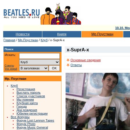
10.10. Мо
Новости
Книги
Мр.Поустман
Главная
/
Мр.Поустман
/
Клуб
/ x-SuprA-x
x-SuprA-x
Поиск
Искать:
Основные сведения
Ответы
Советы
Vox populi
Мр. Поустман
Клуб
Регистрация
Выслать пароль
Список участников
Мы помним
Клубная карта
Города
Дни рождения
Юбилеи регистрации
Все форумы
Форум Lost Lennon Tapes
Форум Photo
Форум Music General