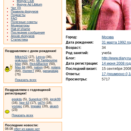
Форум Club
Форум Ad Libitum
Чат (0)
Правила форумов
Подкасты
FAQ
Полезные советы
Модераторы
Hall of shame
Последние сообщения
Архив форумов
Город:
Москва
Статистика
Дата рождения:
31 марта 1992 го
Возраст:
34
Поздравляем с днем рождения!
Род занятий:
учеба
Mikich22
(27),
Lesya
(36),
Блог:
http://www.diary.r
gniknuss
(41),
Mr.Tambourine
Дата регистрации:
14 июня 2008 год
Man
(50),
Rick&Backer
(50),
Max 66
(60),
nabon
(64),
nolans
Последний визит:
15 сентября 2008
(64),
monter7
(66),
ganapataja
Ответы:
17
(примерно 0,1
(75)
Просмотры:
5717
Показать всех
Поздравляем с годовщиной
регистрации!
egoktis
(5),
Superkot
(15),
igrok99
(16),
Igor 63
(17),
od74
(18),
уоллес
(18),
Impaler
(20),
akash
(23)
Показать всех
Последние новости:
08.08
«Вот из каких нот