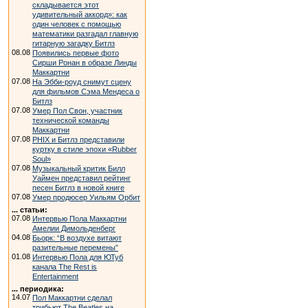
складывается этот
удивительный аккорд»: как
один человек с помощью
математики разгадал главную
гитарную загадку Битлз
08.08
Появились первые фото
Сирши Ронан в образе Линды
Маккартни
07.08
На Эбби-роуд снимут сцену
для фильмов Сэма Мендеса о
Битлз
07.08
Умер Пол Свон, участник
технической команды
Маккартни
07.08
PHIX и Битлз представили
куртку в стиле эпохи «Rubber
Soul»
07.08
Музыкальный критик Билл
Уаймен представил рейтинг
песен Битлз в новой книге
07.08
Умер продюсер Уильям Орбит
... статьи:
07.08
Интервью Пола Маккартни
Амелии Димольденберг
04.08
Бьорк: “В воздухе витают
разительные перемены”
01.08
Интервью Пола для ЮТуб
канала The Rest is
Entertainment
... периодика:
14.07
Пол Маккартни сделал
трибьют The Beatles на