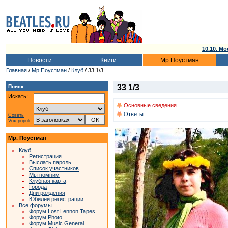
10.10. Мо
Новости
Книги
Мр.Поустман
Главная
/
Мр.Поустман
/
Клуб
/ 33 1/3
33 1/3
Поиск
Искать:
Основные сведения
Ответы
Советы
Vox populi
Мр. Поустман
Клуб
Регистрация
Выслать пароль
Список участников
Мы помним
Клубная карта
Города
Дни рождения
Юбилеи регистрации
Все форумы
Форум Lost Lennon Tapes
Форум Photo
Форум Music General