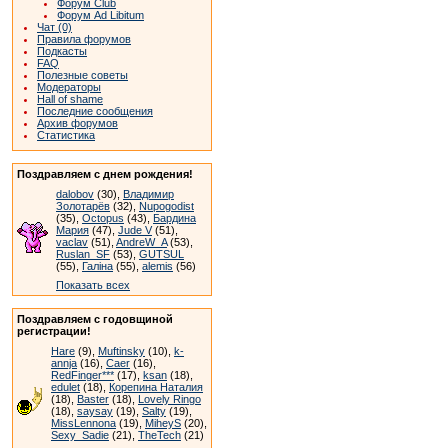
Форум Club
Форум Ad Libitum
Чат (0)
Правила форумов
Подкасты
FAQ
Полезные советы
Модераторы
Hall of shame
Последние сообщения
Архив форумов
Статистика
Поздравляем с днем рождения!
dalobov
(30),
Владимир
Золотарёв
(32),
Nupogodist
(35),
Octopus
(43),
Бардина
Мария
(47),
Jude V
(51),
vaclav
(51),
AndreW_A
(53),
Ruslan_SF
(53),
GUTSUL
(55),
Галіна
(55),
alemis
(56)
Показать всех
Поздравляем с годовщиной
регистрации!
Hare
(9),
Muftinsky
(10),
k-
annja
(16),
Caer
(16),
RedFinger***
(17),
ksan
(18),
edulet
(18),
Корепина Наталия
(18),
Baster
(18),
Lovely Ringo
(18),
saysay
(19),
Salty
(19),
MissLennona
(19),
MiheyS
(20),
Sexy_Sadie
(21),
TheTech
(21)