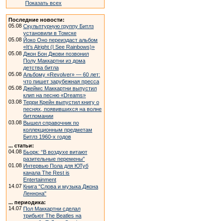
Показать всех
Последние новости:
05.08
Скульптурную группу Битлз
установили в Томске
05.08
Йоко Оно переиздаст альбом
«It’s Alright (I See Rainbows)»
05.08
Джон Бон Джови позвонил
Полу Маккартни из дома
детства битла
05.08
Альбому «Revolver» — 60 лет:
что пишет зарубежная пресса
05.08
Джеймс Маккартни выпустил
клип на песню «Dreams»
03.08
Терри Крейн выпустил книгу о
песнях, появившихся на волне
битломании
03.08
Вышел справочник по
коллекционным предметам
Битлз 1960-х годов
... статьи:
04.08
Бьорк: “В воздухе витают
разительные перемены”
01.08
Интервью Пола для ЮТуб
канала The Rest is
Entertainment
14.07
Книга "Слова и музыка Джона
Леннона"
... периодика:
14.07
Пол Маккартни сделал
трибьют The Beatles на