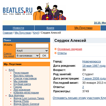
10.10. Мо
Новости
Книги
Мр.Поустман
Главная
/
Мр.Поустман
/
Клуб
/ Cердюк Алексей
Cердюк Алексей
Поиск
Искать:
Основные сведения
Ответы
Советы
Vox populi
Город:
Новочеркасск
Мр. Поустман
Дата рождения:
18 мая 1987 года
Возраст:
39
Клуб
Регистрация
Род занятий:
Студент
Выслать пароль
Дата регистрации:
7 июня 2008 года
Список участников
Мы помним
Последний визит:
30 января 2013 г
Клубная карта
Ответы:
2
Города
Дни рождения
Просмотры:
3749
Юбилеи регистрации
Все форумы
Отправить письмо этому участнику Клу
Форум Lost Lennon Tapes
Форум Photo
Форум Music General