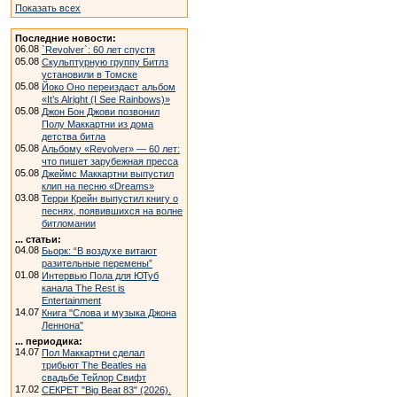
Показать всех
Последние новости:
06.08
`Revolver`: 60 лет спустя
05.08
Скульптурную группу Битлз
установили в Томске
05.08
Йоко Оно переиздаст альбом
«It’s Alright (I See Rainbows)»
05.08
Джон Бон Джови позвонил
Полу Маккартни из дома
детства битла
05.08
Альбому «Revolver» — 60 лет:
что пишет зарубежная пресса
05.08
Джеймс Маккартни выпустил
клип на песню «Dreams»
03.08
Терри Крейн выпустил книгу о
песнях, появившихся на волне
битломании
... статьи:
04.08
Бьорк: “В воздухе витают
разительные перемены”
01.08
Интервью Пола для ЮТуб
канала The Rest is
Entertainment
14.07
Книга "Слова и музыка Джона
Леннона"
... периодика:
14.07
Пол Маккартни сделал
трибьют The Beatles на
свадьбе Тейлор Свифт
17.02
СЕКРЕТ "Big Beat 83" (2026).