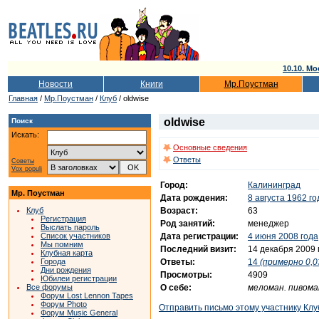
10.10. Мо
Новости
Книги
Мр.Поустман
Главная
/
Мр.Поустман
/
Клуб
/ oldwise
oldwise
Поиск
Искать:
Основные сведения
Ответы
Советы
Vox populi
Город:
Калининград
Мр. Поустман
Дата рождения:
8 августа 1962 го
Возраст:
63
Клуб
Регистрация
Род занятий:
менеджер
Выслать пароль
Дата регистрации:
4 июня 2008 года
Список участников
Мы помним
Последний визит:
14 декабря 2009 
Клубная карта
Ответы:
14
(примерно 0,0
Города
Дни рождения
Просмотры:
4909
Юбилеи регистрации
О себе:
меломан. пивом
Все форумы
Форум Lost Lennon Tapes
Форум Photo
Отправить письмо этому участнику Клу
Форум Music General