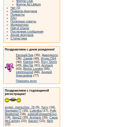
Форум Club
Форум Ad Libitum
Чат (0)
Правила форумов
Подкасты
FAQ
Полезные советы
Модераторы
Hall of shame
Последние сообщения
Архив форумов
Статистика
Поздравляем с днем рождения!
Евгений Бик
(35),
Димедролл
(36),
Zapple
(40),
Игорь7354
(40),
Katrina
(42),
Rory Storm
(43),
AlexYar
(61),
Arshack
(63),
Borick London
(65),
stjohnswood
(66),
Андрей
Хрисанфов
(77)
Показать всех
Поздравляем с годовщиной
регистрации!
evgen_menschov_76
(5),
Yurry
(16),
Navigator77
(16),
Ludo4ka
(17),
Polly
Beatloman
(18),
satanafrompashkovo
(19),
Sion22
(20),
Arshack
(20),
Саша
McCartney
(22),
Басист
(22),
Nich
(22)