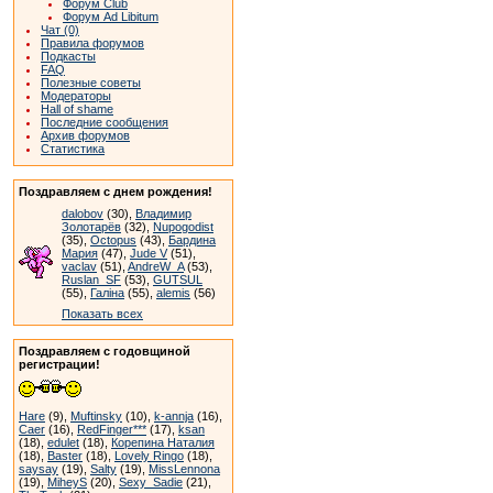
Форум Club
Форум Ad Libitum
Чат (0)
Правила форумов
Подкасты
FAQ
Полезные советы
Модераторы
Hall of shame
Последние сообщения
Архив форумов
Статистика
Поздравляем с днем рождения!
dalobov
(30),
Владимир
Золотарёв
(32),
Nupogodist
(35),
Octopus
(43),
Бардина
Мария
(47),
Jude V
(51),
vaclav
(51),
AndreW_A
(53),
Ruslan_SF
(53),
GUTSUL
(55),
Галіна
(55),
alemis
(56)
Показать всех
Поздравляем с годовщиной
регистрации!
Hare
(9),
Muftinsky
(10),
k-annja
(16),
Caer
(16),
RedFinger***
(17),
ksan
(18),
edulet
(18),
Корепина Наталия
(18),
Baster
(18),
Lovely Ringo
(18),
saysay
(19),
Salty
(19),
MissLennona
(19),
MiheyS
(20),
Sexy_Sadie
(21),