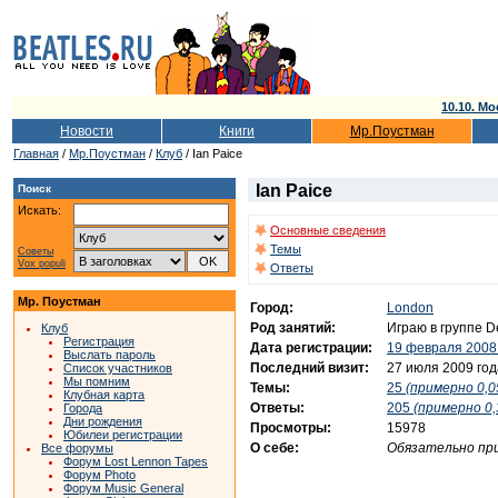
10.10. Мо
Новости
Книги
Мр.Поустман
Главная
/
Мр.Поустман
/
Клуб
/ Ian Paice
Ian Paice
Поиск
Искать:
Основные сведения
Темы
Советы
Vox populi
Ответы
Мр. Поустман
Город:
London
Род занятий:
Играю в группе D
Клуб
Регистрация
Дата регистрации:
19 февраля 2008
Выслать пароль
Последний визит:
27 июля 2009 год
Список участников
Мы помним
Темы:
25
(примерно 0,0
Клубная карта
Ответы:
205
(примерно 0,
Города
Дни рождения
Просмотры:
15978
Юбилеи регистрации
О себе:
Обязательно при
Все форумы
Форум Lost Lennon Tapes
Форум Photo
Форум Music General