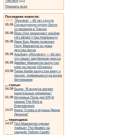
TheTech
(21)
Показать всех
Последние новости:
19:53
`Revolver` : 60 лет спустя
05.08
Скульптурную группу Битлз
установили в Томске
05.08
Йоко Оно переиздаст альбом
«It’s Alright (I See Rainbows)»
05.08
Джон Бон Джови позвонил
Полу Маккартни из дома
детства битла
05.08
Альбому «Revolver» — 60 лет:
что пишет зарубежная пресса
05.08
Джеймс Маккартни выпустил
клип на песню «Dreams»
03.08
Терри Крейн выпустил книгу о
песнях, появившихся на волне
битломании
... статьи:
04.08
Бьорк: “В воздухе витают
разительные перемены”
01.08
Интервью Пола для ЮТуб
канала The Rest is
Entertainment
14.07
Книга "Слова и музыка Джона
Леннона"
... периодика:
14.07
Пол Маккартни сделал
трибьют The Beatles на
свадьбе Тейлор Свифт