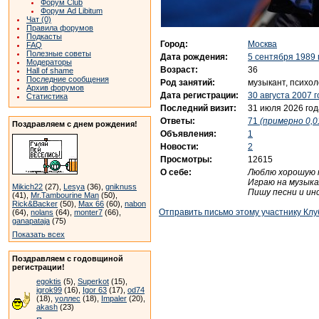
Форум Club
Форум Ad Libitum
Чат (0)
Правила форумов
Подкасты
Город:
Москва
FAQ
Полезные советы
Дата рождения:
5 сентября 1989 
Модераторы
Возраст:
36
Hall of shame
Последние сообщения
Род занятий:
музыкант, психол
Архив форумов
Дата регистрации:
30 августа 2007 
Статистика
Последний визит:
31 июля 2026 год
Ответы:
71
(примерно 0,0
Поздравляем с днем рождения!
Объявления:
1
Новости:
2
Просмотры:
12615
О себе:
Люблю хорошую 
Играю на музык
Mikich22
(27),
Lesya
(36),
gniknuss
Пишу песни и ин
(41),
Mr.Tambourine Man
(50),
Rick&Backer
(50),
Max 66
(60),
nabon
Отправить письмо этому участнику Клу
(64),
nolans
(64),
monter7
(66),
ganapataja
(75)
Показать всех
Поздравляем с годовщиной
регистрации!
egoktis
(5),
Superkot
(15),
igrok99
(16),
Igor 63
(17),
od74
(18),
уоллес
(18),
Impaler
(20),
akash
(23)