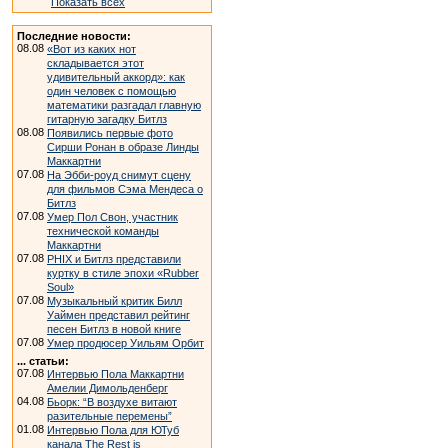
Показать всех
Последние новости:
08.08
«Вот из каких нот
складывается этот
удивительный аккорд»: как
один человек с помощью
математики разгадал главную
гитарную загадку Битлз
08.08
Появились первые фото
Сирши Ронан в образе Линды
Маккартни
07.08
На Эбби-роуд снимут сцену
для фильмов Сэма Мендеса о
Битлз
07.08
Умер Пол Свон, участник
технической команды
Маккартни
07.08
PHIX и Битлз представили
куртку в стиле эпохи «Rubber
Soul»
07.08
Музыкальный критик Билл
Уаймен представил рейтинг
песен Битлз в новой книге
07.08
Умер продюсер Уильям Орбит
... статьи:
07.08
Интервью Пола Маккартни
Амелии Димольденберг
04.08
Бьорк: “В воздухе витают
разительные перемены”
01.08
Интервью Пола для ЮТуб
канала The Rest is