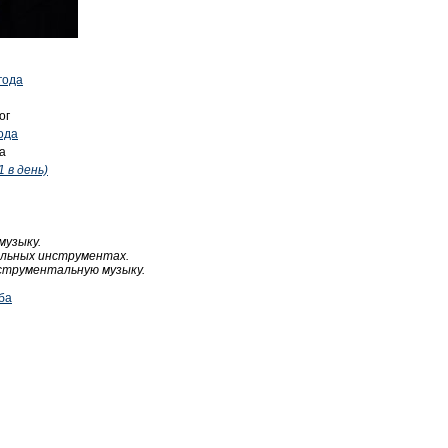
года
ог
года
а
1 в день)
музыку.
альных инструментах.
струментальную музыку.
ба