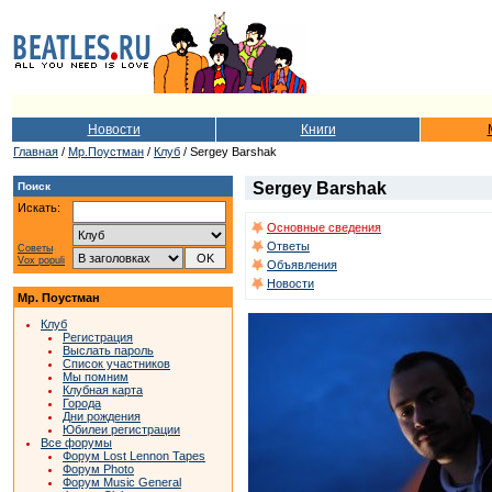
Новости
Книги
Главная
/
Мр.Поустман
/
Клуб
/ Sergey Barshak
Sergey Barshak
Поиск
Искать:
Основные сведения
Ответы
Советы
Vox populi
Объявления
Новости
Мр. Поустман
Клуб
Регистрация
Выслать пароль
Список участников
Мы помним
Клубная карта
Города
Дни рождения
Юбилеи регистрации
Все форумы
Форум Lost Lennon Tapes
Форум Photo
Форум Music General