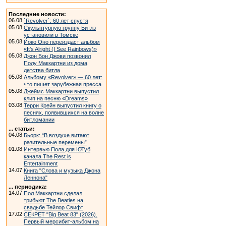
Последние новости:
06.08
`Revolver`: 60 лет спустя
05.08
Скульптурную группу Битлз
установили в Томске
05.08
Йоко Оно переиздаст альбом
«It’s Alright (I See Rainbows)»
05.08
Джон Бон Джови позвонил
Полу Маккартни из дома
детства битла
05.08
Альбому «Revolver» — 60 лет:
что пишет зарубежная пресса
05.08
Джеймс Маккартни выпустил
клип на песню «Dreams»
03.08
Терри Крейн выпустил книгу о
песнях, появившихся на волне
битломании
... статьи:
04.08
Бьорк: “В воздухе витают
разительные перемены”
01.08
Интервью Пола для ЮТуб
канала The Rest is
Entertainment
14.07
Книга "Слова и музыка Джона
Леннона"
... периодика:
14.07
Пол Маккартни сделал
трибьют The Beatles на
свадьбе Тейлор Свифт
17.02
СЕКРЕТ "Big Beat 83" (2026).
Первый мерсибит-альбом на