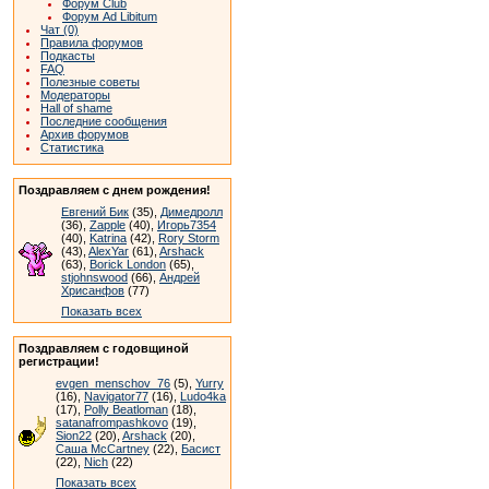
Форум Club
Форум Ad Libitum
Чат (0)
Правила форумов
Подкасты
FAQ
Полезные советы
Модераторы
Hall of shame
Последние сообщения
Архив форумов
Статистика
Поздравляем с днем рождения!
Евгений Бик
(35),
Димедролл
(36),
Zapple
(40),
Игорь7354
(40),
Katrina
(42),
Rory Storm
(43),
AlexYar
(61),
Arshack
(63),
Borick London
(65),
stjohnswood
(66),
Андрей
Хрисанфов
(77)
Показать всех
Поздравляем с годовщиной
регистрации!
evgen_menschov_76
(5),
Yurry
(16),
Navigator77
(16),
Ludo4ka
(17),
Polly Beatloman
(18),
satanafrompashkovo
(19),
Sion22
(20),
Arshack
(20),
Саша McCartney
(22),
Басист
(22),
Nich
(22)
Показать всех