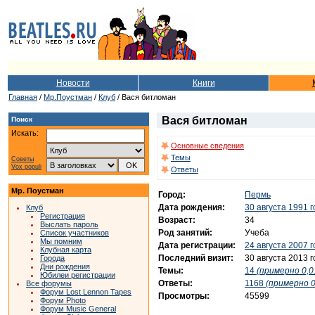
Новости
Книги
Главная
/
Мр.Поустман
/
Клуб
/ Вася битломан
Вася битломан
Поиск
Искать:
Основные сведения
Темы
Советы
Vox populi
Ответы
Мр. Поустман
Город:
Пермь
Дата рождения:
30 августа 1991 
Клуб
Регистрация
Возраст:
34
Выслать пароль
Род занятий:
Учеба
Список участников
Мы помним
Дата регистрации:
24 августа 2007 
Клубная карта
Последний визит:
30 августа 2013 
Города
Дни рождения
Темы:
14
(примерно 0,0
Юбилеи регистрации
Ответы:
1168
(примерно 0
Все форумы
Форум Lost Lennon Tapes
Просмотры:
45599
Форум Photo
Форум Music General