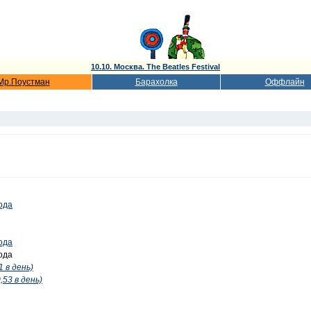
10.10. Москва. The Beatles Festival
Мр.Поустман
Барахолка
Оффлайн
года
года
года
1 в день)
,53 в день)