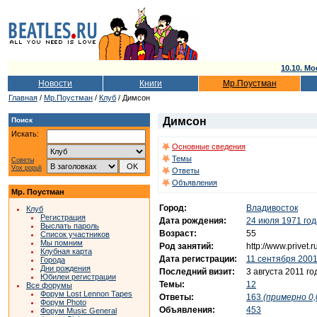
10.10. Мо
Новости
Книги
Мр.Поустман
Главная
/
Мр.Поустман
/
Клуб
/ Димсон
Димсон
Поиск
Искать:
Основные сведения
Темы
Советы
Vox populi
Ответы
Объявления
Мр. Поустман
Город:
Владивосток
Клуб
Регистрация
Дата рождения:
24 июля 1971 год
Выслать пароль
Возраст:
55
Список участников
Мы помним
Род занятий:
http://www.privet.
Клубная карта
Дата регистрации:
11 сентября 2001
Города
Дни рождения
Последний визит:
3 августа 2011 го
Юбилеи регистрации
Темы:
12
Все форумы
Форум Lost Lennon Tapes
Ответы:
163
(примерно 0,
Форум Photo
Объявления:
453
Форум Music General