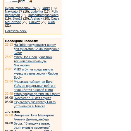
evgen_menschov_76
(5),
Yurry
(16),
Navigator77
(16),
Ludo4ka
(17),
Polly
Beatloman
(18),
satanafrompashkovo
(19),
Sion22
(20),
Arshack
(20),
Саша
McCartney
(22),
Басист
(22),
Nich
(22)
Показать всех
Последние новости:
23:13
На Эбби-роуд снимут сцену
для фильмов Сэма Мендеса о
Битлз
23:07
Умер Пол Свон, участник
технической команды
Маккартни
23:01
PHIX и Битлз представили
куртку в стиле эпохи «Rubber
Soul»
22:54
Музыкальный критик Билл
Уаймен представил рейтинг
песен Битлз в новой книге
22:48
Умер продюсер Уильям Орбит
06.08
`Revolver`: 60 лет спустя
05.08
Скульптурную группу Битлз
установили в Томске
... статьи:
07.08
Интервью Пола Маккартни
Амелии Димольденберг
04.08
Бьорк: “В воздухе витают
разительные перемены”