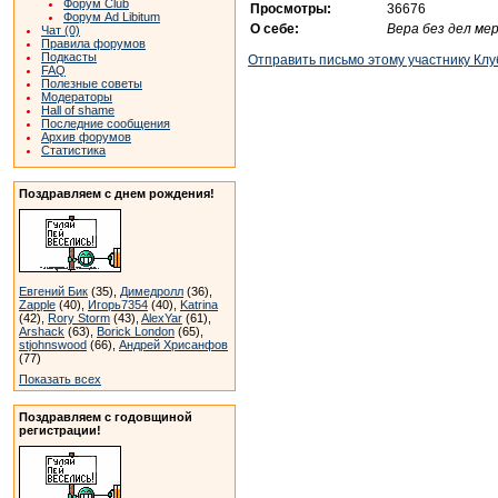
Форум Club
Просмотры:
36676
Форум Ad Libitum
О себе:
Вера без дел ме
Чат (0)
Правила форумов
Подкасты
Отправить письмо этому участнику Клу
FAQ
Полезные советы
Модераторы
Hall of shame
Последние сообщения
Архив форумов
Статистика
Поздравляем с днем рождения!
Евгений Бик
(35),
Димедролл
(36),
Zapple
(40),
Игорь7354
(40),
Katrina
(42),
Rory Storm
(43),
AlexYar
(61),
Arshack
(63),
Borick London
(65),
stjohnswood
(66),
Андрей Хрисанфов
(77)
Показать всех
Поздравляем с годовщиной
регистрации!