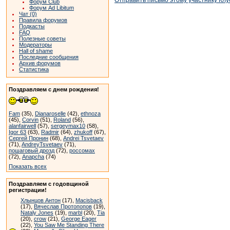
Форум Club
Форум Ad Libitum
Чат (0)
Правила форумов
Подкасты
FAQ
Полезные советы
Модераторы
Hall of shame
Последние сообщения
Архив форумов
Статистика
Поздравляем с днем рождения!
Fam
(35),
Dianaroselle
(42),
ethnoza
(45),
Corvin
(51),
Roland
(56),
alanfairwell
(57),
sergeymax10
(58),
Igor 63
(63),
Radmir
(64),
zhukoff
(67),
Сергей Пронин
(68),
Andrei Tsvetaev
(71),
AndreyTsvetaev
(71),
пошаговый дрозд
(72),
россомах
(72),
Anapcha
(74)
Показать всех
Поздравляем с годовщиной
регистрации!
Хлынцов Антон
(17),
Macisback
(17),
Вячеслав Протопопов
(19),
Nataly Jones
(19),
marbl
(20),
Tia
(20),
crow
(21),
George Eager
(22),
You Saw Me Standing There