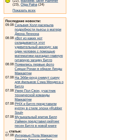
(22),
Maxwells Silver Hammer
(23),
Olga Palna
(24)
Показать всех
Последние новости:
09.08
Сильвия Холл раскрыла
подробности пьесы о матери
Джона Леннона
08.08
«Вот из каких нот
складывается этот
удивительный аккорд»: как
один человек с помощью
математики разгадал главную
гитарную загадку Битлз
08.08
Появились первые фото
Сирши Ронан в образе Линды
Маккартни
07.08
На Эбби-роуд снимут сцену
для фильмов Сэма Мендеса о
Битлз
07.08
Умер Пол Свон, участник
технической команды
Маккартни
07.08
PHIX и Битлз представили
куртку в стиле эпохи «Rubber
Soul»
07.08
Музыкальный критик Билл
Уаймен представил рейтинг
песен Битлз в новой книге
... статьи:
07.08
Интервью Пола Маккартни
Амелии Димольденберг