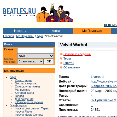
10.10. Мо
Новости
Книги
Мр.Поустман
Главная
/
Мр.Поустман
/
Клуб
/ Velvet Warhol
Velvet Warhol
Поиск
Искать:
Основные сведения
Темы
Советы
Vox populi
Ответы
Объявления
Мр. Поустман
Город:
Liverpool
Клуб
Регистрация
Веб-сайт:
http://www.velvetw
Выслать пароль
Дата регистрации:
6 апреля 2002 го
Список участников
Мы помним
Последний визит:
23 марта 2007 го
Клубная карта
Темы:
4
Города
Дни рождения
Ответы:
391
(примерно 0,
Юбилеи регистрации
Объявления:
1
Все форумы
Форум Lost Lennon Tapes
Просмотры:
24351
Форум Photo
Форум Music General
Отправить письмо этому участнику Клу