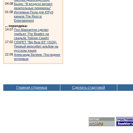
04.08
Бьорк: “В воздухе витают
разительные перемены”
01.08
Интервью Пола для ЮТуб
канала The Rest is
Entertainment
... периодика:
14.07
Пол Маккартни сделал
трибьют The Beatles на
свадьбе Тейлор Свифт
17.02
СЕКРЕТ "Big Beat 83" (2026).
Первый мерсибит-альбом на
русском языке
22.09
Александр Беляев. Последнее
интервью
Главная страница
Сделать стартовой