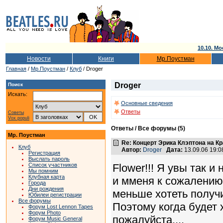
10.10. Мо
Новости
Книги
Мр.Поустман
Главная
/
Мр.Поустман
/
Клуб
/ Droger
Droger
Поиск
Искать:
Основные сведения
Ответы
Советы
Vox populi
Ответы / Все форумы (5)
Мр. Поустман
Re: Концерт Эрика Клэптона на К
Клуб
Автор:
Droger
Дата:
13.09.06 19:
Регистрация
Выслать пароль
Flower!!! Я увы так и
Список участников
Мы помним
Клубная карта
и мменя к сожалению
Города
Дни рождения
меньше хотеть получи
Юбилеи регистрации
Все форумы
Поэтому когда будет
Форум Lost Lennon Tapes
Форум Photo
пожалуйста....
Форум Music General