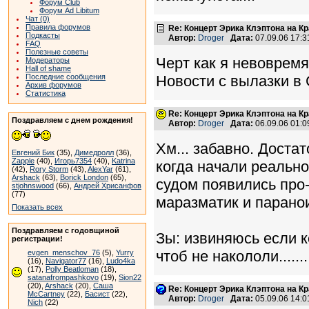
Форум Club
Форум Ad Libitum
Чат (0)
Правила форумов
Re: Концерт Эрика Клэптона на К
Подкасты
Автор:
Droger
Дата:
07.09.06 17:
FAQ
Полезные советы
Черт как я невовремя
Модераторы
Hall of shame
Новости с вылазки в 
Последние сообщения
Архив форумов
Статистика
Re: Концерт Эрика Клэптона на К
Поздравляем с днем рождения!
Автор:
Droger
Дата:
06.09.06 01:
Хм... забавно. Доста
Евгений Бик
(35),
Димедролл
(36),
Zapple
(40),
Игорь7354
(40),
Katrina
когда начали реальн
(42),
Rory Storm
(43),
AlexYar
(61),
Arshack
(63),
Borick London
(65),
судом появились про-с
stjohnswood
(66),
Андрей Хрисанфов
(77)
маразматик и параноик
Показать всех
Поздравляем с годовщиной
Зы: извиняюсь если к
регистрации!
чтоб не накололи.......
evgen_menschov_76
(5),
Yurry
(16),
Navigator77
(16),
Ludo4ka
(17),
Polly Beatloman
(18),
satanafrompashkovo
(19),
Sion22
(20),
Arshack
(20),
Саша
Re: Концерт Эрика Клэптона на К
McCartney
(22),
Басист
(22),
Автор:
Droger
Дата:
05.09.06 14:
Nich
(22)