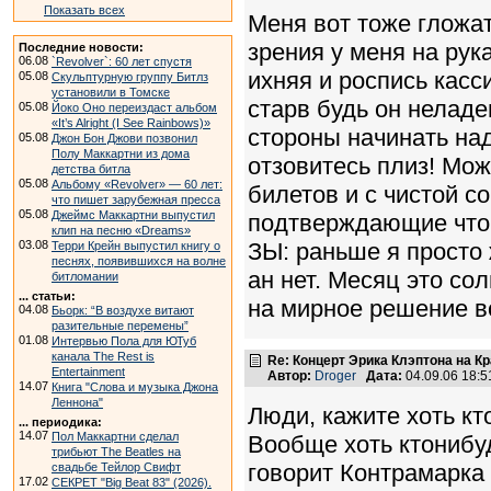
Показать всех
Меня вот тоже гложат
зрения у меня на рук
Последние новости:
06.08
`Revolver`: 60 лет спустя
ихняя и роспись касс
05.08
Скульптурную группу Битлз
установили в Томске
старв будь он неладе
05.08
Йоко Оно переиздаст альбом
«It’s Alright (I See Rainbows)»
стороны начинать над
05.08
Джон Бон Джови позвонил
Полу Маккартни из дома
отзовитесь плиз! Мо
детства битла
05.08
Альбому «Revolver» — 60 лет:
билетов и с чистой с
что пишет зарубежная пресса
05.08
Джеймс Маккартни выпустил
подтверждающие что 
клип на песню «Dreams»
ЗЫ: раньше я просто 
03.08
Терри Крейн выпустил книгу о
песнях, появившихся на волне
ан нет. Месяц это со
битломании
... статьи:
на мирное решение в
04.08
Бьорк: “В воздухе витают
разительные перемены”
01.08
Интервью Пола для ЮТуб
канала The Rest is
Re: Концерт Эрика Клэптона на К
Entertainment
Автор:
Droger
Дата:
04.09.06 18:
14.07
Книга "Слова и музыка Джона
Леннона"
Люди, кажите хоть кт
... периодика:
14.07
Пол Маккартни сделал
Вообще хоть ктонибуд
трибьют The Beatles на
говорит Контрамарка
свадьбе Тейлор Свифт
17.02
СЕКРЕТ "Big Beat 83" (2026).