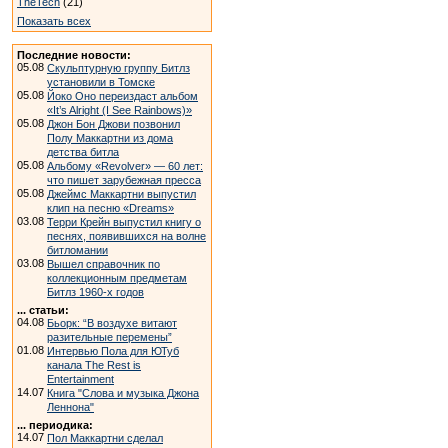
TheTech
(21)
Показать всех
Последние новости:
05.08
Скульптурную группу Битлз
установили в Томске
05.08
Йоко Оно переиздаст альбом
«It’s Alright (I See Rainbows)»
05.08
Джон Бон Джови позвонил
Полу Маккартни из дома
детства битла
05.08
Альбому «Revolver» — 60 лет:
что пишет зарубежная пресса
05.08
Джеймс Маккартни выпустил
клип на песню «Dreams»
03.08
Терри Крейн выпустил книгу о
песнях, появившихся на волне
битломании
03.08
Вышел справочник по
коллекционным предметам
Битлз 1960-х годов
... статьи:
04.08
Бьорк: “В воздухе витают
разительные перемены”
01.08
Интервью Пола для ЮТуб
канала The Rest is
Entertainment
14.07
Книга "Слова и музыка Джона
Леннона"
... периодика:
14.07
Пол Маккартни сделал