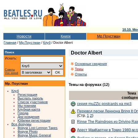
10.10. Мо
Новости
Книги
Мр.Поустман
Главная
/
Мр.Поустман
/
Клуб
/ Doctor Albert
Doctor Albert
Поиск
Искать:
Основные сведения
Темы
Советы
Vox populi
Ответы
Мр. Поустман
Темы на форумах (12)
Клуб
Тема
Регистрация
сообщен
Выслать пароль
Список участников
серия muZZic postcards на mp3
Мы помним
Клубная карта
Перевод песни Леннона Bring It On
Города
(Стр.
1
2
)
Дни рождения
Юбилеи регистрации
Rinse The Raindrops из Driving Rai
Все форумы
Форум Lost Lennon Tapes
Арест МакКартни в Токио 1980-м г
Форум Photo
Форум Music General