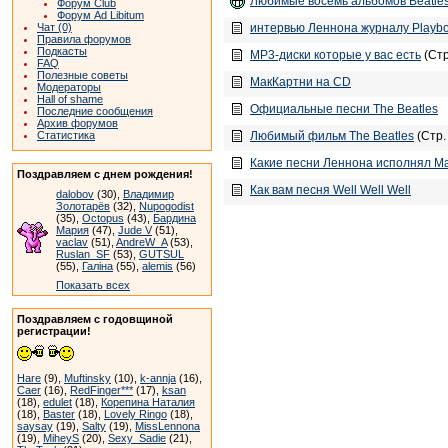
Любимые восемь альбомов Beatle
Форум Club
Форум Ad Libitum
интервью Леннона журналу Playbo
Чат (0)
Правила форумов
Подкасты
MP3-диски которые у вас есть
(Ст
FAQ
Полезные советы
МакКартни на CD
Модераторы
Hall of shame
Официальные песни The Beatles
Последние сообщения
Архив форумов
Любимый фильм The Beatles
(Стр
Статистика
Какие песни Леннона исполнял М
Поздравляем с днем рождения!
Как вам песня Well Well Well
dalobov
(30),
Владимир
Золотарёв
(32),
Nupogodist
(35),
Octopus
(43),
Бардина
Мария
(47),
Jude V
(51),
vaclav
(51),
AndreW_A
(53),
Ruslan_SF
(53),
GUTSUL
(55),
Галіна
(55),
alemis
(56)
Показать всех
Поздравляем с годовщиной
регистрации!
Hare
(9),
Muftinsky
(10),
k-annja
(16),
Caer
(16),
RedFinger***
(17),
ksan
(18),
edulet
(18),
Корепина Наталия
(18),
Baster
(18),
Lovely Ringo
(18),
saysay
(19),
Salty
(19),
MissLennona
(19),
MiheyS
(20),
Sexy_Sadie
(21),