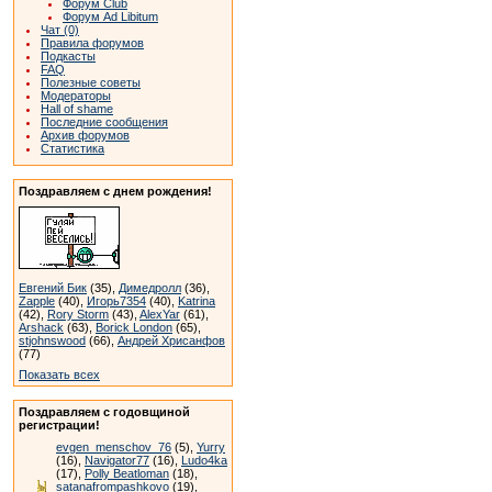
Форум Club
Форум Ad Libitum
Чат (0)
Правила форумов
Подкасты
FAQ
Полезные советы
Модераторы
Hall of shame
Последние сообщения
Архив форумов
Статистика
Поздравляем с днем рождения!
Евгений Бик
(35),
Димедролл
(36),
Zapple
(40),
Игорь7354
(40),
Katrina
(42),
Rory Storm
(43),
AlexYar
(61),
Arshack
(63),
Borick London
(65),
stjohnswood
(66),
Андрей Хрисанфов
(77)
Показать всех
Поздравляем с годовщиной
регистрации!
evgen_menschov_76
(5),
Yurry
(16),
Navigator77
(16),
Ludo4ka
(17),
Polly Beatloman
(18),
satanafrompashkovo
(19),