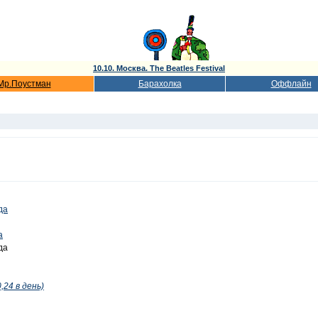
10.10. Москва. The Beatles Festival
Мр.Поустман
Барахолка
Оффлайн
да
а
да
,24 в день)