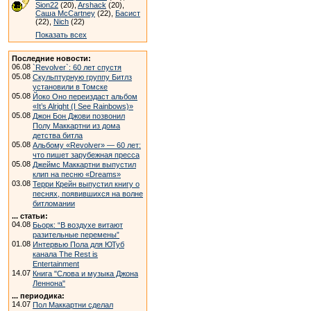
Sion22
(20),
Arshack
(20),
Саша McCartney
(22),
Басист
(22),
Nich
(22)
Показать всех
Последние новости:
06.08
`Revolver`: 60 лет спустя
05.08
Скульптурную группу Битлз
установили в Томске
05.08
Йоко Оно переиздаст альбом
«It’s Alright (I See Rainbows)»
05.08
Джон Бон Джови позвонил
Полу Маккартни из дома
детства битла
05.08
Альбому «Revolver» — 60 лет:
что пишет зарубежная пресса
05.08
Джеймс Маккартни выпустил
клип на песню «Dreams»
03.08
Терри Крейн выпустил книгу о
песнях, появившихся на волне
битломании
... статьи:
04.08
Бьорк: “В воздухе витают
разительные перемены”
01.08
Интервью Пола для ЮТуб
канала The Rest is
Entertainment
14.07
Книга "Слова и музыка Джона
Леннона"
... периодика:
14.07
Пол Маккартни сделал