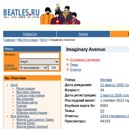
Новости
Книги
Главная
/
Мр.Поустман
/
Клуб
/ Imaginary Avenue
Imaginary Avenue
Поиск
Искать:
Основные сведения
Темы
Советы
Vox populi
Ответы
Мр. Поустман
Город:
Москва
Дата рождения:
31 марта 1992 го
Клуб
Регистрация
Возраст:
34
Выслать пароль
Дата регистрации:
1 марта 2006 год
Список участников
Мы помним
Последний визит:
1 ноября 2022 го
Клубная карта
Клубная карта №:
0062
Города
Дни рождения
Темы:
20
Юбилеи регистрации
Ответы:
1444
(примерно 0
Все форумы
Форум Lost Lennon Tapes
Просмотры:
44193
Форум Photo
Форум Music General